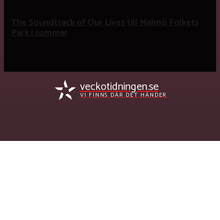
The Soundtrack of Our Lives till Malmö Folkets
Park i sommar
veckotidningen.se
VI FINNS DÄR DET HÄNDER