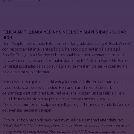
Facebook
X
Pinterest
WhatsApp
FELICIA ÄR TILLBAKA MED NY SINGEL SOM SLÄPPS IDAG – SUGAR
HIGH
Den 19 september släppte Felicia sin efterlängtade debutsingel ”Black Widow”
och responsen lät inte vänta på sig. Låten tog sig direkt in på plats 3 på
Spotifys Top 50-lista i Sverige och blev snabbt ett återkommande inslag på
flera av landets största radiokanaler, däribland P3, NRJ och Power Hit Radio.
Samtidigt plockades den upp av några av de mest inflytelserika spellistorna
på digitala musikplattformar.
Felicia har också gjort ett starkt avtryck i populärkulturen och har bevakats
av de flesta stora svenska medier. Hon är en artist med både stark
genomslagskraft och bred kulturell relevans. Nyligen utsågs Felicia till en
bland de mest inflytelserika personerna i sociala medier 2025 av
Medieakademin, en milstolpe som tydligt speglar hennes växande betydelse i
det svenska medielandskapet.
Och nu är hon redan tillbaka med ny musik ca en månad efter debuten;
”OMG ÄNTLIGEN är det dags igen, lite snabbare än planerat, men som ni vet
är jag är lite klumpig ibland! Men nu är den här! Mitt mål är tydligt, att ta oss