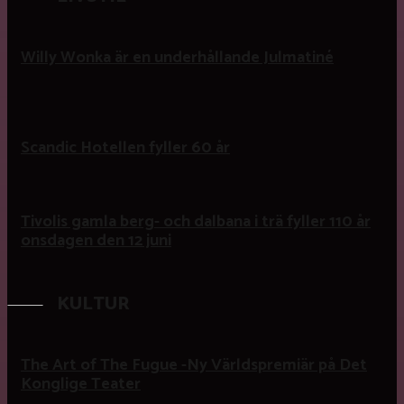
Willy Wonka är en underhållande Julmatiné
Scandic Hotellen fyller 60 år
Tivolis gamla berg- och dalbana i trä fyller 110 år
onsdagen den 12 juni
KULTUR
The Art of The Fugue -Ny Världspremiär på Det
Konglige Teater