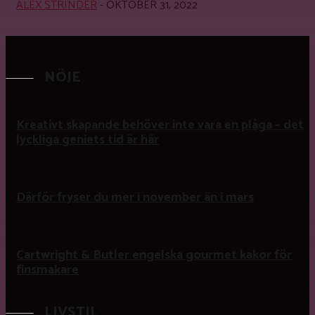
ALEX STRINDER
-
OKTOBER 31, 2022
NÖJE
Kreativt skapande behöver inte vara en plåga – det
lyckliga geniets tid är här
Därför fryser du mer i november än i mars
Cartwright & Butler engelska gourmet kakor för
finsmakare
LIVSTIL