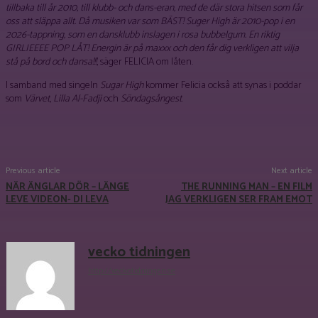
tillbaka till år 2010, till klubb- och dans-eran, med de där stora hitsen som får
oss att släppa allt. Då musiken var som BÄST! Suger High är 2010-pop i en
2026-tappning, som en dansklubb inslagen i rosa bubbelgum. En riktig
GIRLIEEEE POP LÅT! Energin är på maxxx och den får dig verkligen att vilja
stå på bord och dansa!!!
, säger FELICIA om låten.
I samband med singeln
Sugar High
kommer Felicia också att synas i poddar
som
Värvet
,
Lilla Al-Fadji
och
Söndagsångest
.
Facebook
X
Pinterest
WhatsApp
Previous article
Next article
NÄR ÄNGLAR DÖR – LÄNGE
THE RUNNING MAN – EN FILM
LEVE VIDEON- DI LEVA
JAG VERKLIGEN SER FRAM EMOT
vecko tidningen
http://veckotidningen.se