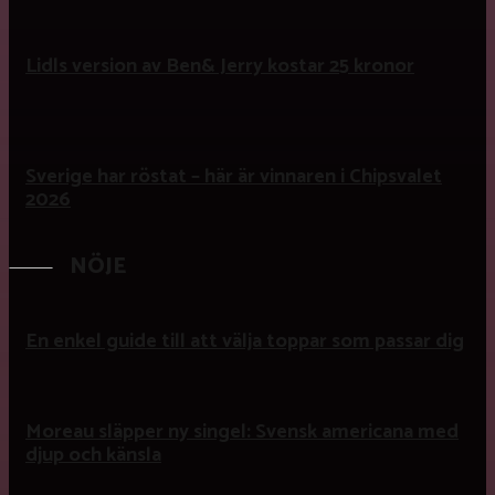
Lidls version av Ben& Jerry kostar 25 kronor
Sverige har röstat – här är vinnaren i Chipsvalet
2026
NÖJE
En enkel guide till att välja toppar som passar dig
Moreau släpper ny singel: Svensk americana med
djup och känsla