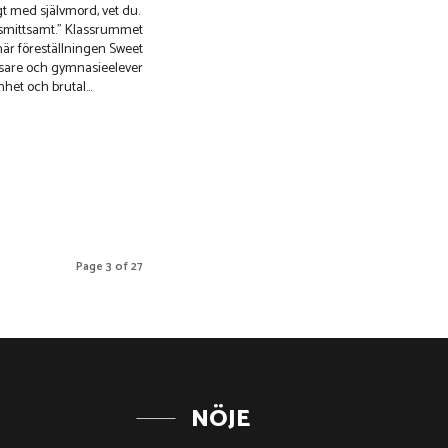
gt med självmord, vet du.
t.” Klassrummet
 när föreställningen Sweet
ssare och gymnasieelever
et och brutal...
Page 3 of 27
NÖJE