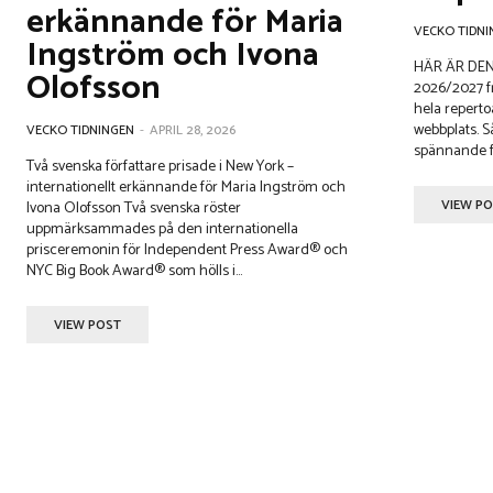
erkännande för Maria
VECKO TIDNI
Ingström och Ivona
HÄR ÄR DEN
Olofsson
2026/2027 från och m
hela reperto
webbplats. 
VECKO TIDNINGEN
-
APRIL 28, 2026
spännande fö
Två svenska författare prisade i New York –
internationellt erkännande för Maria Ingström och
VIEW P
Ivona Olofsson Två svenska röster
uppmärksammades på den internationella
prisceremonin för Independent Press Award® och
NYC Big Book Award® som hölls i...
VIEW POST