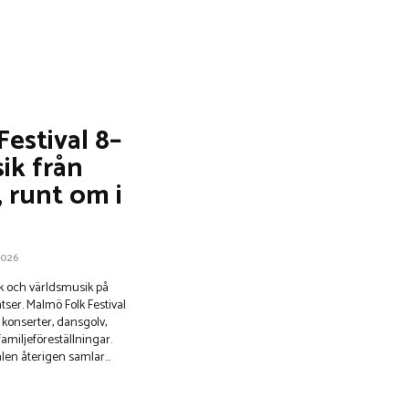
estival 8–
sik från
, runt om i
2026
sik och världsmusik på
ser. Malmö Folk Festival
konserter, dansgolv,
amiljeföreställningar.
len återigen samlar...