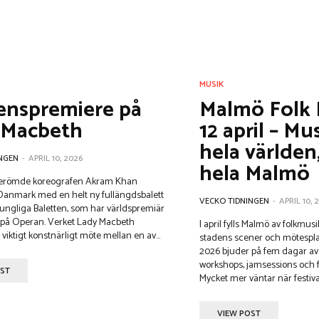
MUSIK
enspremiere på
Malmö Folk F
 Macbeth
12 april – Mu
hela världen
NGEN
-
APRIL 10, 2026
hela Malmö
berömde koreografen Akram Khan
 Danmark med en helt ny fullängdsbalett
VECKO TIDNINGEN
-
APRIL 10, 
ungliga Baletten, som har världspremiär
. Verket Lady Macbeth
I april fylls Malmö av folkmu
viktigt konstnärligt möte mellan en av...
stadens scener och mötesplat
2026 bjuder på fem dagar av 
workshops, jamsessions och f
OST
Mycket mer väntar när festiva
VIEW POST