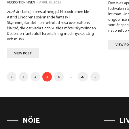
VECKO TIDNINGEN
-
APRIL 10, 2026
Den 11–12 ap
festivalen i
2026 års familjeföreställning på Hippodromen blir
Intiman. Und
Astrid Lindgrens spännande fantasy I
ungdomsense
Skymningslandet – en förtrollad resa över nattens
som är specialskr
Malmö, där det vackra och kusliga möts i skymningen.
nationellt pr
Det blir en fantasifull föreställning med mycket sång
och musik....
VIEW P
VIEW POST
...
1
2
3
4
27
NÖJE
LI