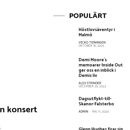
POPULÄRT
Höstlovsäventyr i
Malmö
VECKO TIDNINGEN
-
OKTOBER 16, 2025
Demi Moore´s
memoarer Inside Out
ger oss en inblick i
Demis liv
ALEX STRINDER
-
DECEMBER 29, 2022
Dagsutflykt-till-
Skanor-Falsterbo
n konsert
ADMIN
-
MAJ 11, 2020
s
Glenn Hughes firar sin