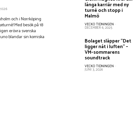
långa karriär med ny
 2026
turné och stopp i
Malmö
ockholm och i Norrköping
VECKO TIDNINGEN
-
eturné! Med besök på 18
DECEMBER 6, 2025
igen erövra svenska
 Bruno blandar sin komiska
Bolaget släpper ”Det
ligger nåt i luften” –
VM–sommarens
soundtrack
VECKO TIDNINGEN
-
JUNI 3, 2026