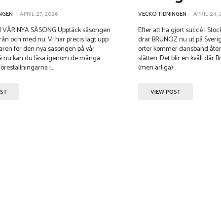
NGEN
-
APRIL 27, 2026
VECKO TIDNINGEN
-
APRIL 24,
 VÅR NYA SÄSONG Upptäck säsongen
Efter att ha gjort succé i St
ed nu. Vi har precis lagt upp
drar BRUNOZ nu ut på Sverig
aren för den nya säsongen på vår
orter kommer dansband åter
Så nu kan du läsa igenom de många
slätten. Det blir en kväll där
reställningarna i...
(men ärliga)...
OST
VIEW POST