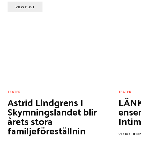
VIEW POST
TEATER
TEATER
Astrid Lindgrens I
LÄNK
Skymningslandet blir
ense
årets stora
Inti
familjeföreställnin
VECKO TIDNI