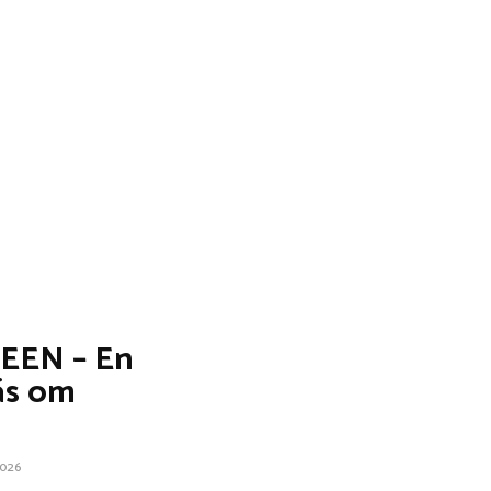
EEN – En
äs om
2026