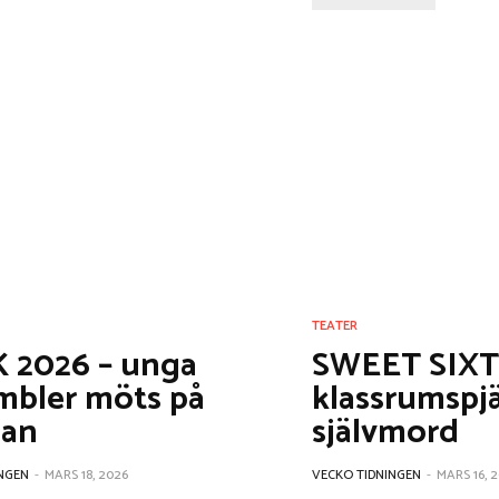
TEATER
 2026 – unga
SWEET SIXT
mbler möts på
klassrumspj
man
självmord
NGEN
-
MARS 18, 2026
VECKO TIDNINGEN
-
MARS 16, 