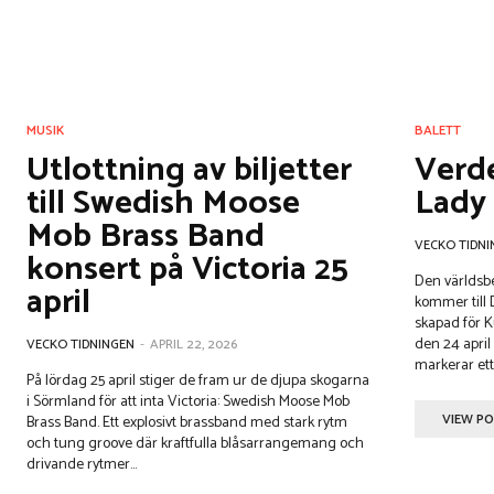
MUSIK
BALETT
Utlottning av biljetter
Verd
till Swedish Moose
Lady
Mob Brass Band
VECKO TIDNI
konsert på Victoria 25
Den världs
april
kommer till
skapad för K
den 24 april på Operan
VECKO TIDNINGEN
-
APRIL 22, 2026
markerar ett 
På lördag 25 april stiger de fram ur de djupa skogarna
i Sörmland för att inta Victoria: Swedish Moose Mob
VIEW P
Brass Band. Ett explosivt brassband med stark rytm
och tung groove där kraftfulla blåsarrangemang och
drivande rytmer...