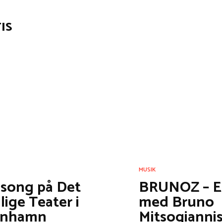
IS
MUSIK
äsong på Det
BRUNOZ – E
ige Teater i
med Bruno
enhamn
Mitsogianni