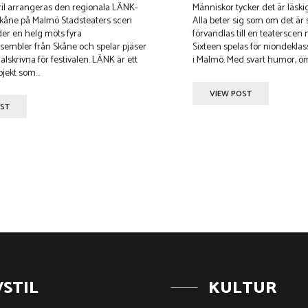
ril arrangeras den regionala LÄNK-
Människor tycker det är läski
 Skåne på Malmö Stadsteaters scen
Alla beter sig som om det är smittsam
er en helg möts fyra
förvandlas till en teaterscen
mbler från Skåne och spelar pjäser
Sixteen spelas för niondekla
ivna för festivalen. LÄNK är ett
i Malmö. Med svart humor, ömh
ojekt som...
VIEW POST
OST
VSTIL
KULTUR