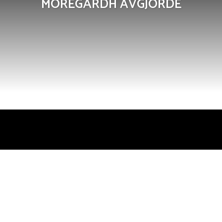
MÖREGÅRDH AVGJORDE