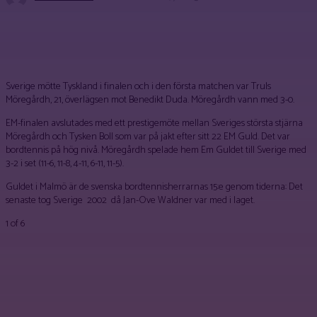
Facebook
X
Pinterest
WhatsApp
Sverige mötte Tyskland i finalen och i den första matchen var Truls
Möregårdh, 21, överlägsen mot Benedikt Duda. Möregårdh vann med 3-0.
EM-finalen avslutades med ett prestigemöte mellan Sveriges största stjärna
Möregårdh och Tysken Boll som var på jakt efter sitt 22 EM Guld. Det var
bordtennis på hög nivå. Möregårdh spelade hem Em Guldet till Sverige med
3-2 i set (11-6, 11-8, 4-11, 6-11, 11-5).
Guldet i Malmö är de svenska bordtennisherrarnas 15:e genom tiderna: Det
senaste tog Sverige 2002 då Jan-Ove Waldner var med i laget.
1
of 6