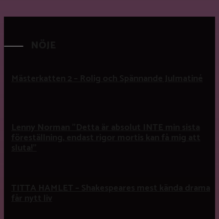
NÖJE
Mästerkatten 2 – Rolig och Spännande Julmatiné
Lenny Norman ”Detta är absolut INTE min sista
föreställning, endast rigor mortis kan få mig att
sluta!”
TITTA HAMLET – Shakespeares mest kända drama
får nytt liv