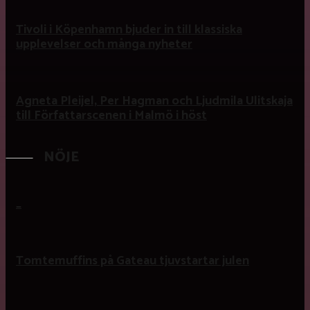
Tivoli i Köpenhamn bjuder in till klassiska
upplevelser och många nyheter
Agneta Pleijel, Per Hagman och Ljudmila Ulitskaja
till Författarscenen i Malmö i höst
NÖJE
_
Tomtemuffins på Gateau tjuvstartar julen