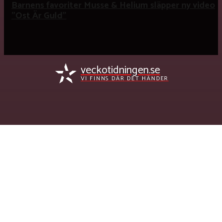
Barnens favoriter Musse & Helium släpper ny video
”Ost Är Guld”
veckotidningen.se
VI FINNS DÄR DET HÄNDER