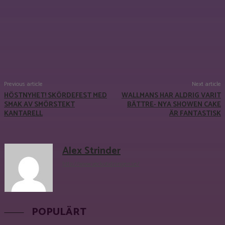
Facebook
X
Pinterest
WhatsApp
Previous article
Next article
HÖSTNYHET! SKÖRDEFEST MED
WALLMANS HAR ALDRIG VARIT
SMAK AV SMÖRSTEKT
BÄTTRE- NYA SHOWEN CAKE
KANTARELL
ÄR FANTASTISK
Alex Strinder
http://www.veckotidningen.se/
POPULÄRT