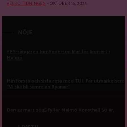
VECKO TIDNINGEN
-
OKTOBER 16, 2025
NÖJE
YES-sångaren Jon Anderson klar för konsert i
Malmö
Min första och sista resa med TUI. Får utmärkelsen:
”Vi ska bli sämre än Ryanair”
Den 22 mars 2025 fyller Malmö Konsthall 50 år.