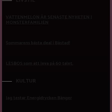
LIVSTIL
VATTENMELON ÄR SENASTE NYHETEN I
MONSTERFAMILJEN
Sommarens bästa deal i Båstad!
LESBOS som att leva på 60 talet.
KULTUR
Jag testar Energidrycken Bänger