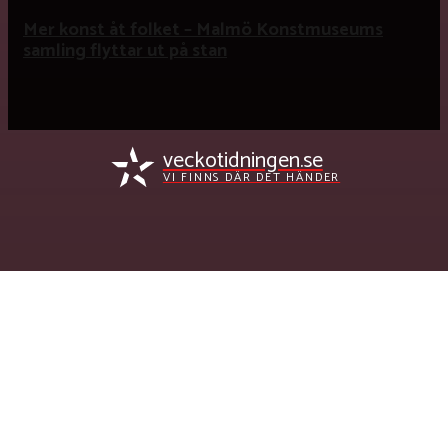
Mer konst åt folket – Malmö Konstmuseums
samling flyttar ut på stan
veckotidningen.se
VI FINNS DÄR DET HÄNDER