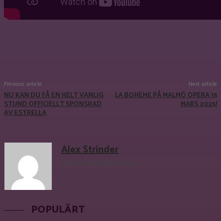
Facebook
X
Pinterest
WhatsApp
Previous article
Next article
NU KAN DU FÅ EN HELT VANLIG
LA BOHÈME PÅ MALMÖ OPERA 15
STUND OFFICIELLT SPONSRAD
MARS 2025!
AV ESTRELLA
Alex Strinder
http://www.veckotidningen.se/
POPULÄRT