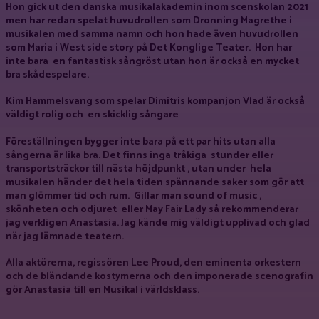
Hon gick ut den danska musikalakademin inom scenskolan 2021
men har redan spelat huvudrollen som Dronning Magrethe i
musikalen med samma namn och hon hade även huvudrollen
som Maria i West side story på Det Konglige Teater. Hon har
inte bara en fantastisk sångröst utan hon är också en mycket
bra skådespelare.
Kim Hammelsvang som spelar Dimitris kompanjon Vlad är också
väldigt rolig och en skicklig sångare
Föreställningen bygger inte bara på ett par hits utan alla
sångerna är lika bra. Det finns inga tråkiga stunder eller
transportsträckor till nästa höjdpunkt , utan under hela
musikalen händer det hela tiden spännande saker som gör att
man glömmer tid och rum. Gillar man sound of music ,
skönheten och odjuret eller May Fair Lady så rekommenderar
jag verkligen Anastasia. Jag kände mig väldigt upplivad och glad
när jag lämnade teatern.
Alla aktörerna, regissören Lee Proud, den eminenta orkestern
och de bländande kostymerna och den imponerade scenografin
gör Anastasia till en Musikal i världsklass.