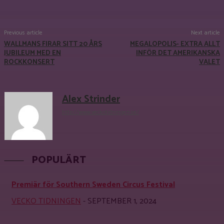
Facebook
X
Pinterest
WhatsApp
Previous article
Next article
WALLMANS FIRAR SITT 20 ÅRS
MEGALOPOLIS- EXTRA ALLT
JUBILEUM MED EN
INFÖR DET AMERIKANSKA
ROCKKONSERT
VALET
Alex Strinder
http://www.veckotidningen.se/
POPULÄRT
Premiär för Southern Sweden Circus Festival
VECKO TIDNINGEN
-
SEPTEMBER 1, 2024