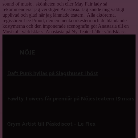
sound of music , skönheten och eller May Fair lady så
rekommenderar jag verkligen Anastasia. Jag kände mig väldigt
upplivad och glad när jag lämnade teatern. Alla aktörerna,
regissören Lee Proud, den eminenta orkestern och de bländande
kostymerna och den imponerade scenografin gör Anastasia till en
Musikal i världsklass.
Anastasia på Ny Teater håller världsklass
NÖJE
Daft Punk hyllas på Slagthuset i höst
Fawlty Towers får premiär på Nöjesteatern 19 mars
Grym Artist till Påskdiscot – Le Flex