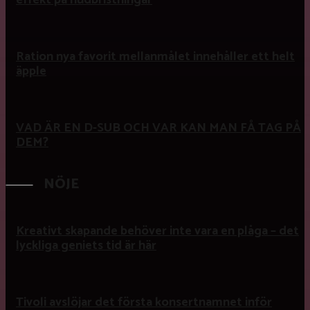
effekt på hudbristningar
Ration nya favorit mellanmålet innehåller ett helt
äpple
VAD ÄR EN D-SUB OCH VAR KAN MAN FÅ TAG PÅ
DEM?
NÖJE
Kreativt skapande behöver inte vara en plåga – det
lyckliga geniets tid är här
Tivoli avslöjar det första konsertnamnet inför