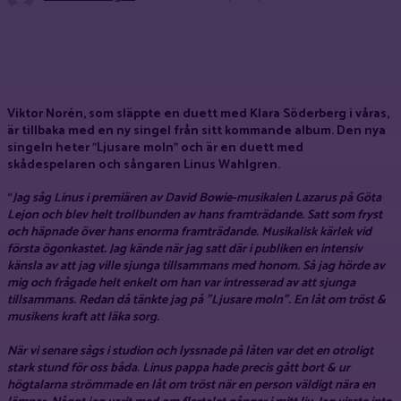
Facebook
X
Pinterest
WhatsApp
Viktor Norén, som släppte en duett med Klara Söderberg i våras,
är tillbaka med en ny singel från sitt kommande album. Den nya
singeln heter ”Ljusare moln” och är en duett med
skådespelaren och sångaren Linus Wahlgren.
“
Jag såg Linus i premiären av David Bowie-musikalen Lazarus på Göta
Lejon och blev helt trollbunden av hans framträdande. Satt som fryst
och häpnade över hans enorma framträdande. Musikalisk kärlek vid
första ögonkastet. Jag kände när jag satt där i publiken en intensiv
känsla av att jag ville sjunga tillsammans med honom. Så jag hörde av
mig och frågade helt enkelt om han var intresserad av att sjunga
tillsammans. Redan då tänkte jag på ”Ljusare moln”. En låt om tröst &
musikens kraft att läka sorg.
När vi senare sågs i studion och lyssnade på låten var det en otroligt
stark stund för oss båda. Linus pappa hade precis gått bort & ur
högtalarna strömmade en låt om tröst när en person väldigt nära en