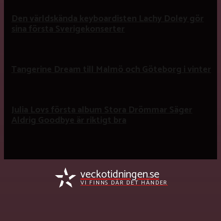
Den världskända keyboardisten Lachy Doley gör
sina första Sverigekonserter
Tangerine Dream till Malmö och Göteborg i vinter
Julia Lovs första album Stora Drömmar Säger
Aldrig Goodbye är riktigt bra
veckotidningen.se
VI FINNS DÄR DET HÄNDER