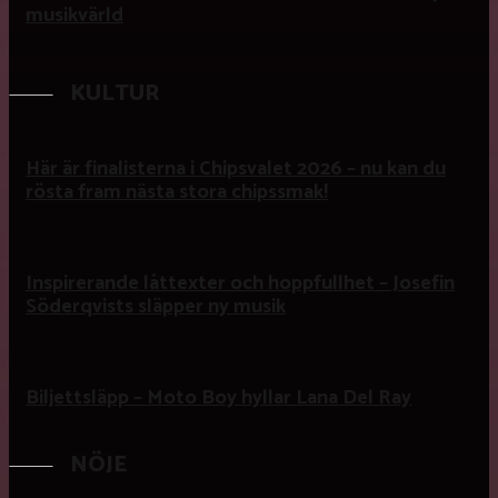
musikvärld
KULTUR
Här är finalisterna i Chipsvalet 2026 – nu kan du
rösta fram nästa stora chipssmak!
Inspirerande låttexter och hoppfullhet – Josefin
Söderqvists släpper ny musik
Biljettsläpp – Moto Boy hyllar Lana Del Ray
NÖJE