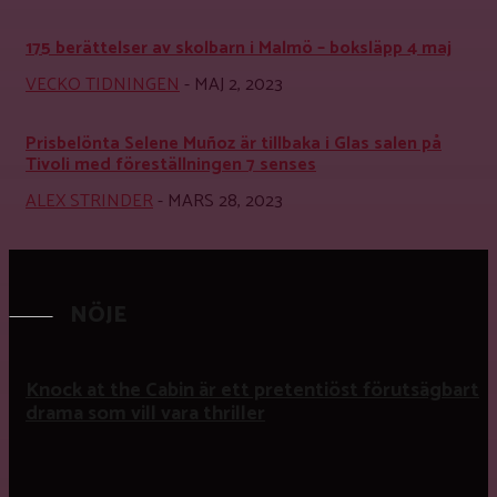
175 berättelser av skolbarn i Malmö – boksläpp 4 maj
VECKO TIDNINGEN
-
MAJ 2, 2023
Prisbelönta Selene Muñoz är tillbaka i Glas salen på
Tivoli med föreställningen 7 senses
ALEX STRINDER
-
MARS 28, 2023
NÖJE
Knock at the Cabin är ett pretentiöst förutsägbart
drama som vill vara thriller