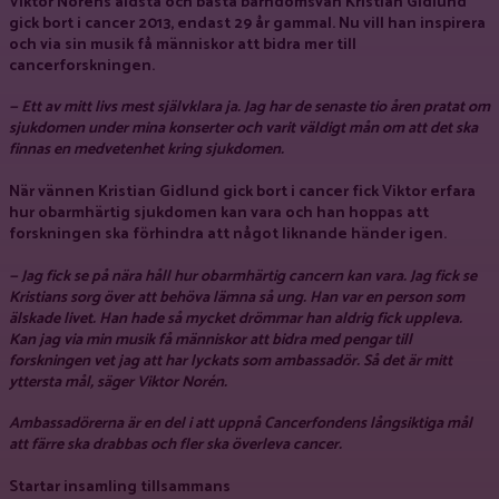
Viktor Noréns äldsta och bästa barndomsvän Kristian Gidlund
gick bort i cancer 2013, endast 29 år gammal. Nu vill han inspirera
och via sin musik få människor att bidra mer till
cancerforskningen.
— Ett av mitt livs mest självklara ja. Jag har de senaste tio åren pratat om
sjukdomen under mina konserter och varit väldigt mån om att det ska
finnas en medvetenhet kring sjukdomen.
När vännen Kristian Gidlund gick bort i cancer fick Viktor erfara
hur obarmhärtig sjukdomen kan vara och han hoppas att
forskningen ska förhindra att något liknande händer igen.
— Jag fick se på nära håll hur obarmhärtig cancern kan vara. Jag fick se
Kristians sorg över att behöva lämna så ung. Han var en person som
älskade livet. Han hade så mycket drömmar han aldrig fick uppleva.
Kan jag via min musik få människor att bidra med pengar till
forskningen vet jag att har lyckats som ambassadör. Så det är mitt
yttersta mål, säger Viktor Norén.
Ambassadörerna är en del i att uppnå Cancerfondens långsiktiga mål
att färre ska drabbas och fler ska överleva cancer.
Startar insamling tillsammans