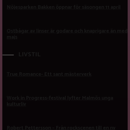
Nöjesparken Bakken öppnar för säsongen 11 april
Ostbågar av linser är godare och knaprigare än med
majs
LIVSTIL
True Romance- Ett sant mästerverk
Work in Progress-festival lyfter Malmös unga
kulturliv
Robert Pettersson – Från rockscenen till en ny