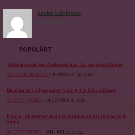
vecko tidningen
http://veckotidningen.se
POPULÄRT
YES-sångaren Jon Anderson klar för konsert i Malmö
VECKO TIDNINGEN
-
FEBRUARI 16, 2026
Billig lunch i Köpenhamn finns 5 min från Ströget
ALEX STRINDER
-
DECEMBER 3, 2022
Mumier på äventyr är en kul matiné på ett fantasifullt
ämne
ALEX STRINDER
-
JANUARI 27, 2023