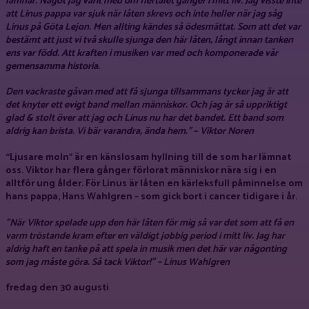
lämnar. Något jag varit med om flertalet gånger i mitt liv. Jag visste inte
att Linus pappa var sjuk när låten skrevs och inte heller när jag såg
Linus på Göta Lejon. Men allting kändes så ödesmättat. Som att det var
bestämt att just vi två skulle sjunga den här låten, långt innan tanken
ens var född. Att kraften i musiken var med och komponerade vår
gemensamma historia.
Den vackraste gåvan med att få sjunga tillsammans tycker jag är att
det knyter ett evigt band mellan människor. Och jag är så uppriktigt
glad & stolt över att jag och Linus nu har det bandet. Ett band som
aldrig kan brista. Vi bär varandra, ända hem.”
–
Viktor Noren
“Ljusare moln” är en känslosam hyllning till de som har lämnat
oss. Viktor har flera gånger förlorat människor nära sig i en
alltför ung ålder. För Linus är låten en kärleksfull påminnelse om
hans pappa, Hans Wahlgren – som gick bort i cancer tidigare i år.
”När Viktor spelade upp den här låten för mig så var det som att få en
varm tröstande kram efter en väldigt jobbig period i mitt liv. Jag har
aldrig haft en tanke på att spela in musik men det här var någonting
som jag måste göra. Så tack Viktor!” –
Linus Wahlgren
fredag den 30 augusti
.