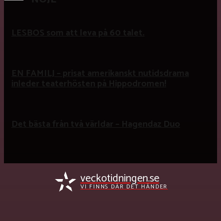
LESBOS som att leva på 60 talet.
EN FAMILJ – prisat amerikanskt nutidsdrama
inleder teaterhösten på Hippodromen!
Det bästa från två världar – Hagendaz Duo
veckotidningen.se
VI FINNS DÄR DET HÄNDER