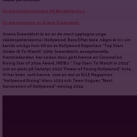
skakar på huvudet.
En introduktionsvideo till Borderlands >>
En presentation av Ariana Greenblatt.
Ariana Greenblatt är en av de mest upptagna unga
skådespelerskorna i Hollywood. Bara Efter bara några år in i sin
karriär utsågs hon till en av Hollywood Reporters ”Top Stars
Under 18 To Watch” 2019. Greenblatts exceptionella
framträdanden har sedan dess gett henne en CinemaCon
Rising Star of 2024 Award, IMDB:s ” Top Stars To Watch in 2023″
och en plats på Varietys 2023 ”Power of Young Hollywood”-lista .
Vi har även sett henne som en del av ELLE Magazines
”Hollywood Rising”-klass 2023 och Teen Vogues ”Next
Generation of Hollywood”-omslag 2024.