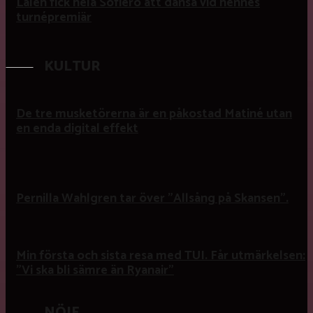
Laleh fick hela Sofiero att dansa vid hennes
turnépremiär
KULTUR
De tre musketörerna är en påkostad Matiné utan
en enda digital effekt
Pernilla Wahlgren tar över ”Allsång på Skansen”.
Min första och sista resa med TUI. Får utmärkelsen:
”Vi ska bli sämre än Ryanair”
NÖJE