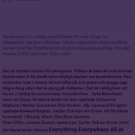
Facebook
X
Pinterest
WhatsApp
Borderlands är en väldigt underhållande film med många bra
skådespelare. det finns influenser från en massa andra filmer som Blade
Runner ,mad Max Total Recall och en annan bra gammal vintage film med
Melanie Griffith som heter Cherry 2000.
.
Det är mycket action för pengarna. Filmen är bara en och en halv
timme men vi får ändå veta väldigt mycket om karaktärerna. Man
använder inte 1 timme till att hålla på och prata och bygga upp
någonting utan det är pang på rödbetan. Det är väldigt kul att
ha en 2 faldig Oscarsvinnare i huvudrollen . Cate Blanchett
vann en Oscar för bästa biroll när hon spelade Catherine
Hepburn i Martin Scorseses film Aviator , där Leonard DiCaprio
spelade Howard Hughes .Sedan fick hon en Oscar till för bästa
huvudroll i Woody Allens film Blue Jasmine .
Även USA:s scream Queen, Jamie Lee Curtis fick en Oscar 2002
Everything Everywhere All at
för bästa biroll i filmen