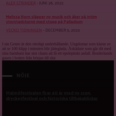
ALEX STRINDER
-
JUNI 26, 2022
Melissa Horn släpper ny musik och åker på intim
storstadsturné med stopp på Palladium
VECKO TIDNINGEN
-
DECEMBER 5, 2023
I sin Genre är den otroligt underhållande. Ungdomar som klarar av
att se 100 klipp i minuten blir jätteglada. Åskådare som går dit med
sina barnbarn har stor chans att få ett epeleptiskt anfall.
Borderlands
gasen i botten från början till slut
NÖJE
Malmöfestivalen firar 40 år med ny scen,
dryckesfestival och historiska tillbakablickar