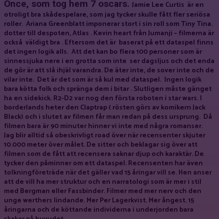
Once, som tog hem 7 oscars.
Jamie Lee Curtis är en
otroligt bra skådespelare, som jag tycker skulle fått fler seriösa
roller. Ariana Greenblatt imponerar stort i sin roll som Tiny Tina.
dotter till despoten, Atlas . Kevin heart från Jumanji – filmerna är
också väldigt bra . Eftersom det är baserat på ett dataspel finns
det ingen logik alls. Att det kan bo flera 100 personer som är
sinnessjuka nere i en grotta som inte ser dagsljus och det enda
de gör är att slå ihjäl varandra. De äter inte, de sover inte och de
vilar inte. Det är det som är så kul med dataspel. Ingen logik
bara kötta folk och spränga dem i bitar . Slutligen måste gänget
ha en sidekick. R2-D2 var nog den första roboten i star wars. I
borderlands heter den Claptrap ( rösten görs av komikern Jack
Black) och i slutet av filmen får man redan på dess ursprung. Då
filmen bara är 90 minuter hinner vi inte med några romanser.
Jag blir alltid så obeskrivligt road över när recensenter skjuter
10.000 meter över målet. De sitter och beklagar sig över att
filmen som de fått att recensera saknar djup och karaktär. De
tycker den påminner om ett dataspel. Recensenten har även
tolkningföreträde när det gäller vad 15 åringar vill se. Hen anser
att de vill ha mer struktur och en narratologi som är mer i stil
med Bergman eller Fassbinder. Filmer med mer nerv och den
unge werthers lindande. Mer Per Lagerkvist. Mer ångest. 15
åringarna och de köttande individerna i underjorden bara