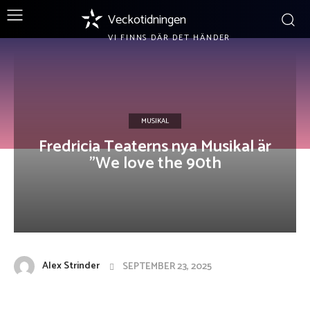
Veckotidningen
VI FINNS DÄR DET HÄNDER
MUSIKAL
Fredricia Teaterns nya Musikal är
”We love the 90th
Alex Strinder
SEPTEMBER 23, 2025
Facebook
X
Pinterest
WhatsApp