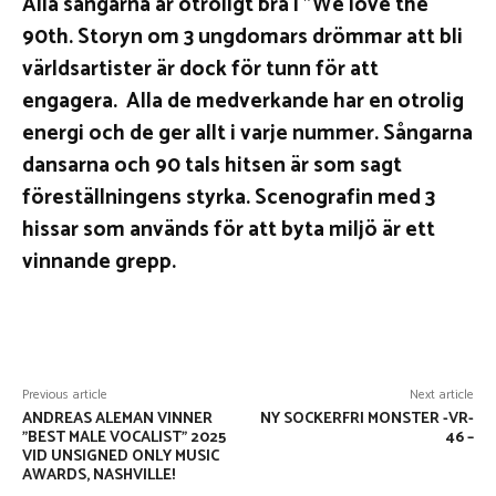
Alla sångarna är otroligt bra i ”We love the
90th. Storyn om 3 ungdomars drömmar att bli
världsartister är dock för tunn för att
engagera. Alla de medverkande har en otrolig
energi och de ger allt i varje nummer. Sångarna
dansarna och 90 tals hitsen är som sagt
föreställningens styrka. Scenografin med 3
hissar som används för att byta miljö är ett
vinnande grepp.
Facebook
X
Pinterest
WhatsApp
Previous article
Next article
ANDREAS ALEMAN VINNER
NY SOCKERFRI MONSTER -VR-
”BEST MALE VOCALIST” 2025
46 –
VID UNSIGNED ONLY MUSIC
AWARDS, NASHVILLE!