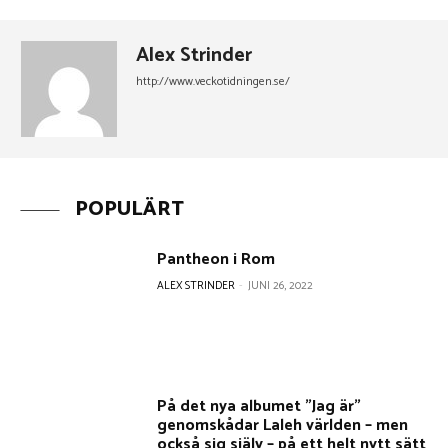
Alex Strinder
http://www.veckotidningen.se/
POPULÄRT
Pantheon i Rom
ALEX STRINDER
-
JUNI 26, 2022
På det nya albumet ”Jag är”
genomskådar Laleh världen – men
också sig själv – på ett helt nytt sätt