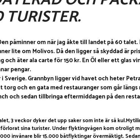
ATERAD OCH PAC
 TURISTER.
Den påminner om när jag åkte till landet på 60 talet.
ner lite om Molivos. Då den ligger så skyddad är pri
ch äter ala carte för 150 kr. En Öl eller ett glas vin 
jänar pengar.
i Sverige. Grannbyn ligger vid havet och heter Petra
ett torg och en gata med restauranger som går längs
 lunch och sedan tillbringa eftermiddagen på den res
et, 3 veckor dyker det upp saker som inte är så kul.Mytilin
de förlorat sina turister. Under flyktingvågen kom otroligt 
 1000 invånare blir 15.000 båtflyktingar övermäktigt. Sedan