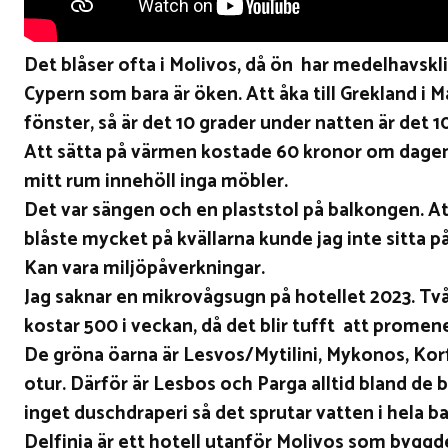
Det blåser ofta i Molivos, då ön har medelhavskl
Cypern som bara är öken. Att åka till Grekland i 
fönster, så är det 10 grader under natten är det 1
Att sätta på värmen kostade 60 kronor om dagen. 
mitt rum innehöll inga möbler.
Det var sängen och en plaststol på balkongen. Att 
blåste mycket på kvällarna kunde jag inte sitta p
Kan vara miljöpåverkningar.
Jag saknar en mikrovågsugn på hotellet 2023. Två k
kostar 500 i veckan, då det blir tufft att promener
De gröna öarna är Lesvos/Mytilini, Mykonos, Korf
otur. Därför är Lesbos och Parga alltid bland de b
inget duschdraperi så det sprutar vatten i hela b
Delfinia är ett hotell utanför Molivos som byggd