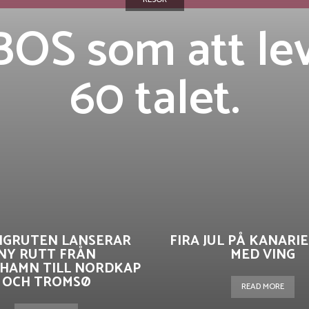
OS som att le
60 talet.
IGRUTEN LANSERAR
FIRA JUL PÅ KANAR
NY RUTT FRÅN
MED VING
HAMN TILL NORDKAP
OCH TROMSØ
READ MORE