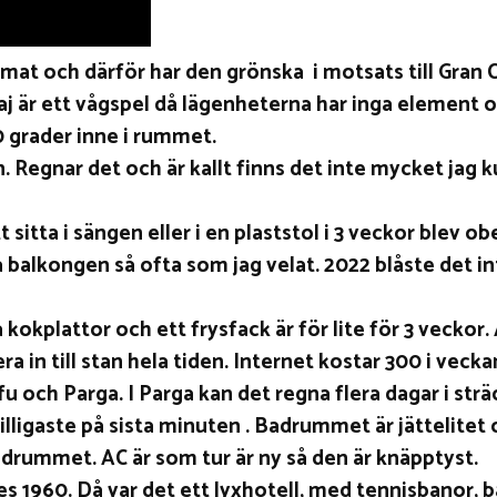
imat och därför har den grönska i motsats till Gran 
Maj är ett vågspel då lägenheterna har inga element 
0 grader inne i rummet.
Regnar det och är kallt finns det inte mycket jag k
sitta i sängen eller i en plaststol i 3 veckor blev o
å balkongen så ofta som jag velat. 2022 blåste det in
okplattor och ett frysfack är för lite för 3 veckor. 
a in till stan hela tiden. Internet kostar 300 i vecka
u och Parga. I Parga kan det regna flera dagar i str
illigaste på sista minuten . Badrummet är jättelitet 
adrummet. AC är som tur är ny så den är knäpptyst.
es 1960. Då var det ett lyxhotell, med tennisbanor,