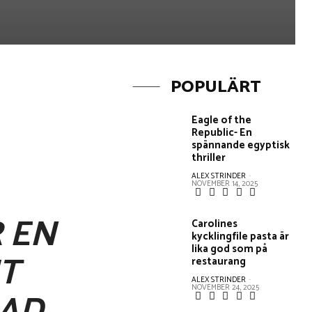
POPULÄRT
Eagle of the
Republic- En
spännande egyptisk
thriller
ALEX STRINDER
-
NOVEMBER 14, 2025
 EN
Carolines
kycklingfile pasta är
lika god som på
IT
restaurang
ALEX STRINDER
-
NOVEMBER 24, 2025