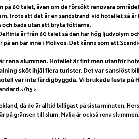
om på 60 talet, även om de försökt renovera området
rn.Trots att det är en sandstrand vid hotellet så är
å och bada utan att bryta fötterna.
Delfinia är från 60 talet så den har hög ljudvolym och
är på en bar inne i Molivos. Det känns som ett Scandic
 är rena slummen. Hotellet är fint men utanför hote
ning sköt ihjäl flera turister. Det var sanslöst bil
hotell var inte färdigbyggda. Vi brukade festa på H
</h5 >
tandard.
kland, då de är alltid billigast på sista minuten. He
är på gränsen till slum. Malia är också rena slummen. 