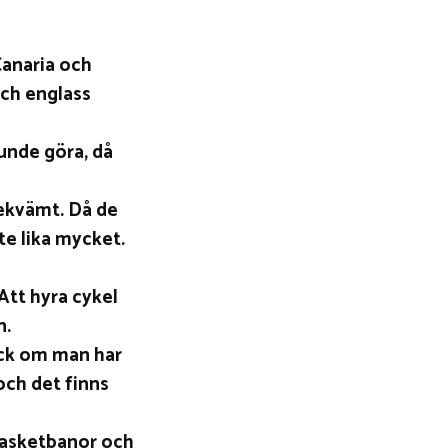
Canaria och
och englass
unde göra, då
bekvämt. Då de
te lika mycket.
Att hyra cykel
n.
äck om man har
och det finns
 basketbanor och