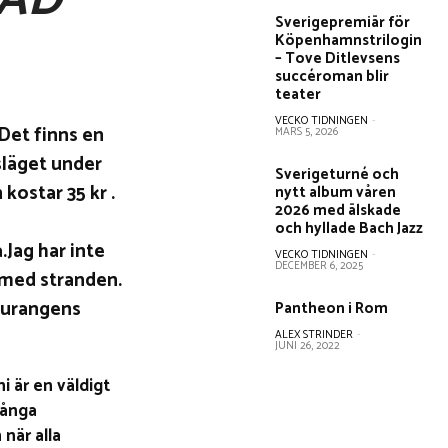
KAD
Sverigepremiär för
Köpenhamnstrilogin
– Tove Ditlevsens
succéroman blir
teater
VECKO TIDNINGEN
-
 Det finns en
MARS 5, 2026
släget under
Sverigeturné och
kostar 35 kr .
nytt album våren
2026 med älskade
och hyllade Bach Jazz
.Jag har inte
VECKO TIDNINGEN
-
DECEMBER 6, 2025
 med stranden.
taurangens
Pantheon i Rom
ALEX STRINDER
-
JUNI 26, 2022
i är en väldigt
många
 när alla