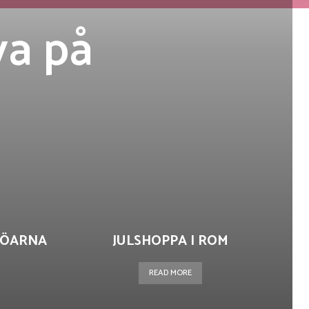
va på
IEÖARNA
JULSHOPPA I ROM
READ MORE