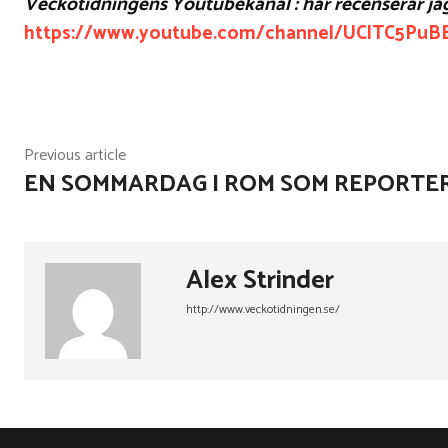
Veckotidningens Youtubekanal : här recenserar jag
https://www.youtube.com/channel/UClTC5Pu
Facebook
X
Pinterest
Share
Previous article
EN SOMMARDAG I ROM SOM REPORTE
Alex Strinder
http://www.veckotidningen.se/