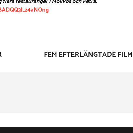
 flera restauranger i Molivos och Petra.
BBADQQ3I_z4aNOng
WhatsApp
R
FEM EFTERLÄNGTADE FILM