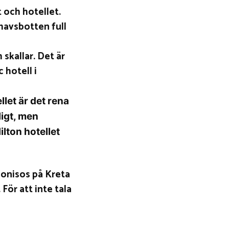
 och hotellet.
 havsbotten full
 skallar. Det är
 hotell i
llet är det rena
ligt, men
ilton hotellet
rsonisos på Kreta
För att inte tala