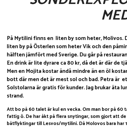
SÖNDEREXPLO
MED
På Mytilini finns en liten by som heter, Molivos. 
liten by på Österlen som heter Vik och den påmin
hälften jämfört med Sverige. Du går på restaurang o
En drink är lite dyrare ca 80 kr, då det är där de t
Men en Mojita kostar ändå mindre än en öl kostar 
bott där men det är mest sol och bad. Petra är 
Solstolarna är gratis för kunder. Jag brukar äta
strand.
Att bo på 60 talet är kul en vecka. Om man bor på 60 tal
fattig ö. De har åkt på flera snytingar, som gjort att 
båtflyktingar till Lesvos/mytilini. Då Molovos bara har