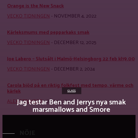
Orange is the New Snack
VECKO TIDNINGEN
-
NOVEMBER 4, 2022
Kärleksmums med pepparkaks smak
VECKO TIDNINGEN
-
DECEMBER 12, 2025
Joe Labero – Slutsålt i Malmö-Helsingborg 22 feb kl19.00
VECKO TIDNINGEN
-
DECEMBER 2, 2024
Carola bjöd på en riktig folkfest med tempo, värme och
kärlek
GLASS
Jag testar Ben and Jerrys nya smak
ALEX STRINDER
-
JULI 17, 2023
marsmallows and Smore
NÖJE