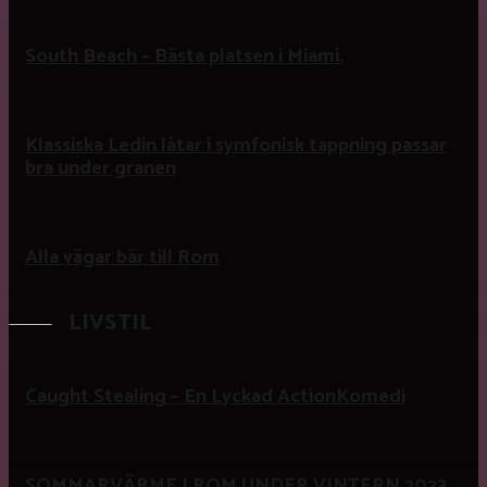
South Beach – Bästa platsen i Miami.
Klassiska Ledin låtar i symfonisk tappning passar
bra under granen
Alla vägar bär till Rom
LIVSTIL
Caught Stealing – En Lyckad ActionKomedi
SOMMARVÄRME I ROM UNDER VINTERN 2023