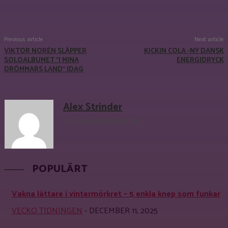
Facebook
X
Pinterest
WhatsApp
Previous article
Next article
VIKTOR NORÉN SLÄPPER
KICKIN COLA -NY DANSK
SOLOALBUMET ”I MINA
ENERGIDRYCK
DRÖMMARS LAND” IDAG
Alex Strinder
http://www.veckotidningen.se/
POPULÄRT
Vakna lättare i vintermörkret – 5 enkla knep som funkar
VECKO TIDNINGEN
-
DECEMBER 11, 2025