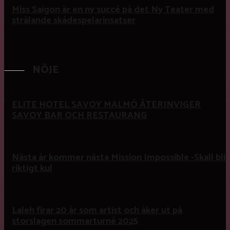
Miss Saigon är en ny succé på det Ny Teater med
strålande skådespelarinsatser
NÖJE
ELITE HOTEL SAVOY MALMÖ ÅTERINVIGER
SAVOY BAR OCH RESTAURANG
Nästa år kommer nästa Mission Impossible -Skall bli
riktigt kul
Laleh firar 20 år som artist och åker ut på
storslagen sommarturné 2025