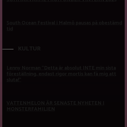
South Ocean Festival i Malmö pausas på obestämd
tid
KULTUR
Lenny Norman ”Detta är absolut INTE min sista
föreställning, endast rigor mortis kan få mig att
sluta!”
VATTENMELON ÄR SENASTE NYHETEN I
MONSTERFAMILJEN