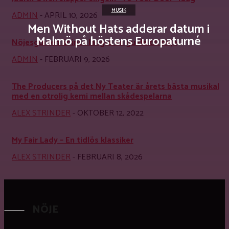
MUSIK
ADMIN
-
APRIL 10, 2026
Men Without Hats adderar datum i
Malmö på höstens Europaturné
Nöjesguiden är inte längre en guide till nöje
ADMIN
-
FEBRUARI 9, 2026
The Producers på det Ny Teater är årets bästa musikal
med en otrolig kemi mellan skådespelarna
ALEX STRINDER
-
OKTOBER 12, 2022
My Fair Lady – En tidlös klassiker
ALEX STRINDER
-
FEBRUARI 8, 2026
NÖJE