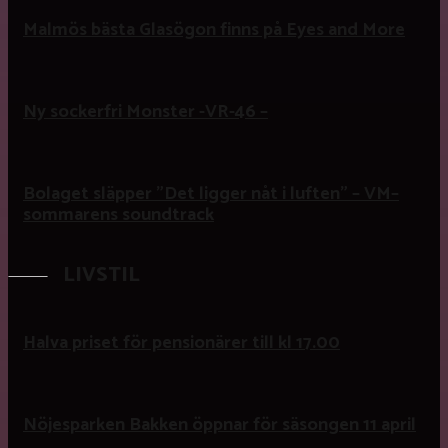
Malmös bästa Glasögon finns på Eyes and More
Ny sockerfri Monster -VR-46 –
Bolaget släpper ”Det ligger nåt i luften” – VM–
sommarens soundtrack
LIVSTIL
Halva priset för pensionärer till kl 17.00
Nöjesparken Bakken öppnar för säsongen 11 april