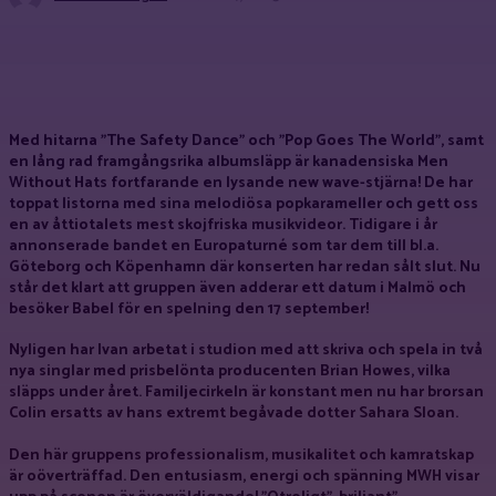
Facebook
X
Pinterest
WhatsApp
Med hitarna ”The Safety Dance” och ”Pop Goes The World”, samt
en lång rad framgångsrika albumsläpp är kanadensiska Men
Without Hats fortfarande en lysande new wave-stjärna! De har
toppat listorna med sina melodiösa popkarameller och gett oss
en av åttiotalets mest skojfriska musikvideor. Tidigare i år
annonserade bandet en Europaturné som tar dem till bl.a.
Göteborg och Köpenhamn där konserten har redan sålt slut. Nu
står det klart att gruppen även adderar ett datum i Malmö och
besöker Babel för en spelning den 17 september!
Nyligen har Ivan arbetat i studion med att skriva och spela in två
nya singlar med prisbelönta producenten Brian Howes, vilka
släpps under året. Familjecirkeln är konstant men nu har brorsan
Colin ersatts av hans extremt begåvade dotter Sahara Sloan.
Den här gruppens professionalism, musikalitet och kamratskap
är oöverträffad. Den entusiasm, energi och spänning MWH visar