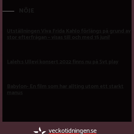
NÖJE
Utställningen Viva Frida Kahlo förlängs på grund av
stor efterfrågan – visas till och med 15 juni!
Laleh:s Ullevi konsert 2022 finns nu på Svt play
Babylon- En film som har allting utom ett starkt
manus
veckotidningen.se