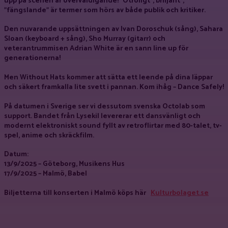
upp på scenen är överväldigande! ”Otroligt”, briljant”,
”fängslande” är termer som hörs av både publik och kritiker.
Den nuvarande uppsättningen av Ivan Doroschuk (sång), Sahara
Sloan (keyboard + sång), Sho Murray (gitarr) och
veterantrummisen Adrian White är en sann line up för
generationerna!
Men Without Hats kommer att sätta ett leende på dina läppar
och säkert framkalla lite svett i pannan. Kom ihåg – Dance Safely!
På datumen i Sverige ser vi dessutom svenska
Octolab
som
support. Bandet från Lysekil levererar ett dansvänligt och
modernt elektroniskt sound fyllt av retroflirtar med 80-talet, tv-
spel, anime och skräckfilm.
Datum:
13/9/2025 – Göteborg, Musikens Hus
17/9/2025 – Malmö, Babel
Biljetterna till konserten i Malmö köps här
Kulturbolaget.se
Facebook
X
Pinterest
WhatsApp