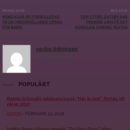
Previous article
Next article
MÅNDAGAR ÄR FISKBULLEDAG
DEN STORE GATSBY HAR
ÄR EN UNDERHÅLLANDE OPERA
PREMIÄR 3 MAJ PÅ DET
FÖR BARN
KONGLIGE DANSKE TEATER
vecko tidningen
http://veckotidningen.se
POPULÄRT
Nanne Grönvalls jubileumsturné ”Här är jag!” flyttas till
våren 2027
ADMIN
-
FEBRUARI 22, 2026
Judith Owen släpper singeln ”To Your Door” idag