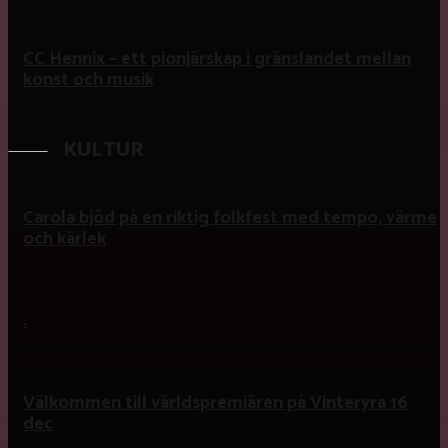
CC Hennix – ett pionjärskap i gränslandet mellan
konst och musik
KULTUR
Carola bjöd på en riktig folkfest med tempo, värme
och kärlek
.
Välkommen till världspremiären på Vinteryra 16
dec