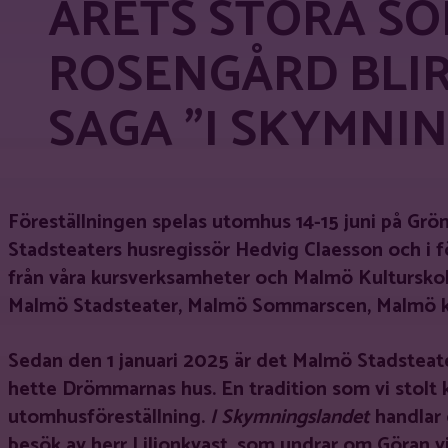
ÅRETS STORA S
ROSENGÅRD BLIR
SAGA ”I SKYMNI
Föreställningen spelas utomhus 14-15 juni på Grö
Stadsteaters husregissör Hedvig Claesson och i f
från våra kursverksamheter och Malmö Kulturskola.
Malmö Stadsteater, Malmö Sommarscen, Malmö k
Sedan den 1 januari 2025 är det Malmö Stadsteate
hette Drömmarnas hus. En tradition som vi stolt
utomhusföreställning.
I Skymningslandet
handlar 
besök av herr Liljonkvast, som undrar om Göran vi