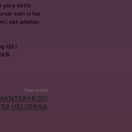
å göra detta
urser som vi har
m i det arbetet.
g 132 i
MKB.
Next article
 HANTERAR DU
TER HELGERNA