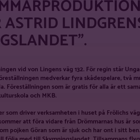
OMMARPRODUKTION
 ASTRID LINDGREN
NGSLANDET”.
ningen vid von Lingens väg 132. För regin står Un
öreställningen medverkar fyra skådespelare, två m
 Föreställningen som är gratis för alla är ett sa
ulturskola och MKB.
r som driver verksamheten i huset på Frölichs väg
 kommer att föra vidare från Drömmarnas hus är s
om pojken Göran som är sjuk och har ont i sitt ben.
ll följa med till Skymningslandet. Tillsammans flyg