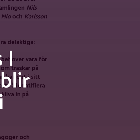
lsamlingen
Nils
 Mio
och
Karlsson
ra delaktiga:
 I
e behöver vara för
som traskar på
blir
 har ont i sitt
tt få identifiera
i
kliva in på
dagoger och