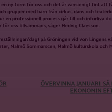
en ny form för oss och det är vansinnigt fint att f
ch grupper med barn från cirkus, dans och teaterk
r en professionell process går till och införliva do
 för oss tillsammans, säger Hedvig Claesson.
reställningar/dag) på Gröningen vid von Lingens vä
ater, Malmö Sommarscen, Malmö kulturskola och 
WhatsApp
FÖR
ÖVERVINNA JANUARI: SÅ
EKONOMIN EF