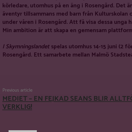
körledare, utomhus på en äng i Rosengård. Det är 
äventyr tillsammans med barn från Kulturskolan o
under våren i Rosengård. Att få visa dessa unga hu
Min ambition är att skapa en gemensam plattform
I Skymningslandet
spelas utomhus 14-15 juni (2 fö
Rosengård. Ett samarbete mellan Malmö Stadste
Share
Facebook
X
Pinterest
Previous article
MEDIET – EN FEJKAD SEANS BLIR ALLT
VERKLIG!