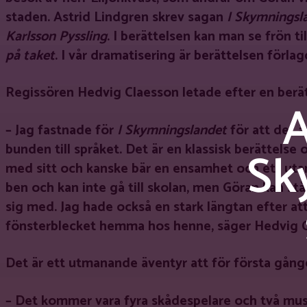
staden. Astrid Lindgren skrev sagan
I Skymningsl
Karlsson Pyssling
. I berättelsen kan man se frön t
på taket
. I vår dramatisering är berättelsen förlag
Regissören Hedvig Claesson letade efter en berätt
A
– Jag fastnade för
I Skymningslandet
för att det ä
bunden till språket. Det är en klassisk berättels
Sk
med sitt och kanske bär en ensamhet och ett utan
ben och kan inte gå till skolan, men Göran kan stå
sig med. Jag hade också en stark längtan efter att
fönsterblecket hemma hos henne, säger Hedvig C
Det är ett utmanande äventyr att för första gång
– Det kommer vara fyra skådespelare och två mu