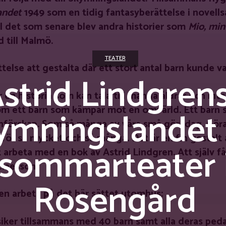
andet
1949 som en tidig fantasyberättelse i novel
ill det som senare blev andra historier som
Mio, min
d till Malmö.
TEATER
else att gestalta där ett stort antal barn kunde va
strid Lindgrens
r en historia som kan tala till många åldrar och int
e om ett barn som kämpar mot en omvärld. Ett barn 
ymningslandet 
förskap. Som så många av våra små gör idag. Göran
 för så mycket och så många. Det är en fin gestalt a
sommarteater 
 arbeta med en bok av Astrid Lindgren. Att själv få 
laesson.
Rosengård
en arbeta på det här sättet utomhus:
siker tillsammans med 40 barn samt alla deras pe