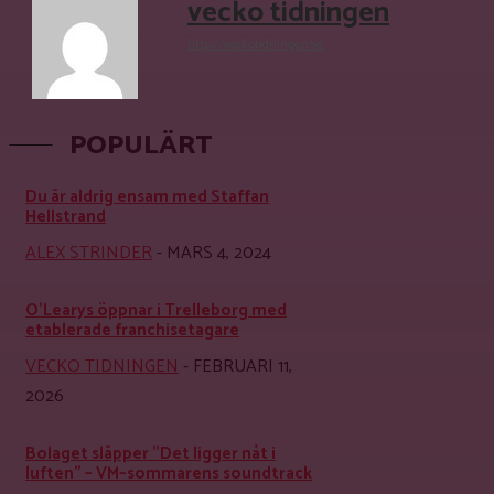
vecko tidningen
http://veckotidningen.se
POPULÄRT
Du är aldrig ensam med Staffan
Hellstrand
ALEX STRINDER
-
MARS 4, 2024
O’Learys öppnar i Trelleborg med
etablerade franchisetagare
VECKO TIDNINGEN
-
FEBRUARI 11,
2026
Bolaget släpper ”Det ligger nåt i
luften” – VM–sommarens soundtrack