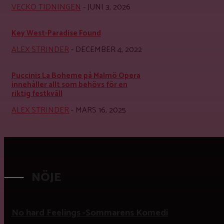
VECKO TIDNINGEN
-
JUNI 3, 2026
Key West-Paradise Found
ALEX STRINDER
-
DECEMBER 4, 2022
Puccinis La Boheme på Malmö Opera
innehåller allt som behövs för en
riktig festkväll
ALEX STRINDER
-
MARS 16, 2025
NÖJE
No hard Feelings -Sommarens Komedi