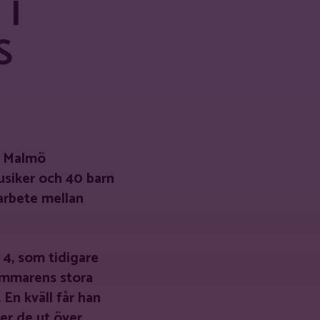
 I
S
ga Malmö
usiker och 40 barn
marbete mellan
 4, som tidigare
ommarens stora
 En kväll får han
er de ut över