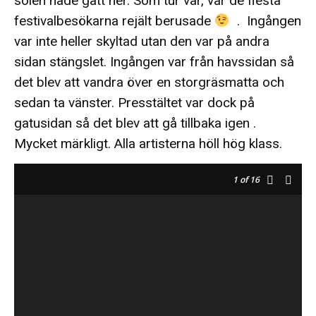
solen hade gått ner. Som tur var, var de flesta
festivalbesökarna rejält berusade
. Ingången
var inte heller skyltad utan den var på andra
sidan stängslet. Ingången var från havssidan så
det blev att vandra över en storgräsmatta och
sedan ta vänster. Presstältet var dock på
gatusidan så det blev att gå tillbaka igen .
Mycket märkligt. Alla artisterna höll hög klass.
1
of 16