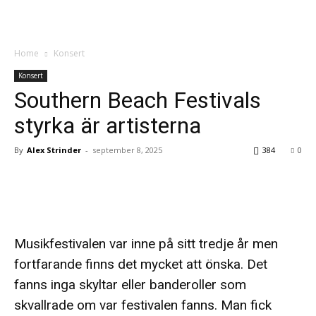
Influencer
VI FINNS DÄR DET HÄNDER
Home
Konsert
Konsert
Southern Beach Festivals
styrka är artisterna
By
Alex Strinder
-
september 8, 2025
384
0
Musikfestivalen var inne på sitt tredje år men
fortfarande finns det mycket att önska. Det
fanns inga skyltar eller banderoller som
skvallrade om var festivalen fanns. Man fick