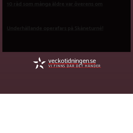
10 råd som många äldre var överens om
Underhållande operafars på Skåneturné!
veckotidningen.se
VI FINNS DÄR DET HÄNDER