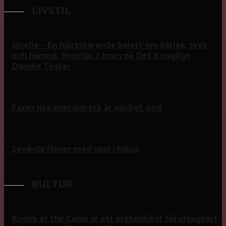
LIVSTIL
Giselle – En hjärtskärande balett om kärlek, svek
och hämnd. Premiär 7 mars på Det Konglige
Danske Teater
Faxes nya energidryck är väldigt god
Sevärda filmer med spel i fokus
KULTUR
Knock at the Cabin är ett pretentiöst förutsägbart