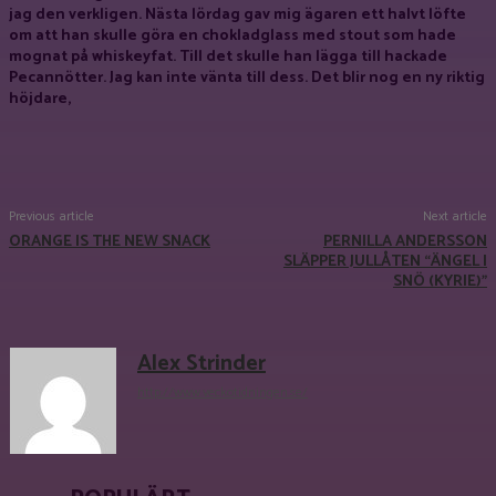
jag den verkligen. Nästa lördag gav mig ägaren ett halvt löfte
om att han skulle göra en chokladglass med stout som hade
mognat på whiskeyfat. Till det skulle han lägga till hackade
Pecannötter. Jag kan inte vänta till dess. Det blir nog en ny riktig
höjdare,
Facebook
X
Pinterest
WhatsApp
Previous article
Next article
ORANGE IS THE NEW SNACK
PERNILLA ANDERSSON
SLÄPPER JULLÅTEN “ÄNGEL I
SNÖ (KYRIE)”
Alex Strinder
http://www.veckotidningen.se/