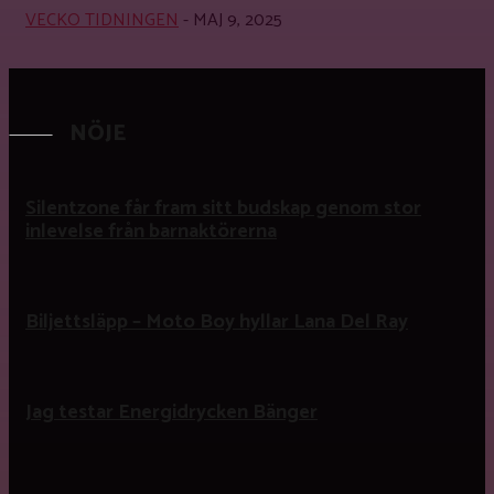
VECKO TIDNINGEN
-
MAJ 9, 2025
NÖJE
Silentzone får fram sitt budskap genom stor
inlevelse från barnaktörerna
Biljettsläpp – Moto Boy hyllar Lana Del Ray
Jag testar Energidrycken Bänger