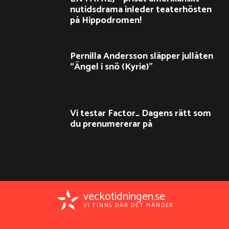
nutidsdrama inleder teaterhösten
på Hippodromen!
Pernilla Andersson släpper jullåten
“Ängel i snö (Kyrie)”
Vi testar Factor_ Dagens rätt som
du prenumererar på
veckotidningen.se
VI FINNS DÄR DET HÄNDER