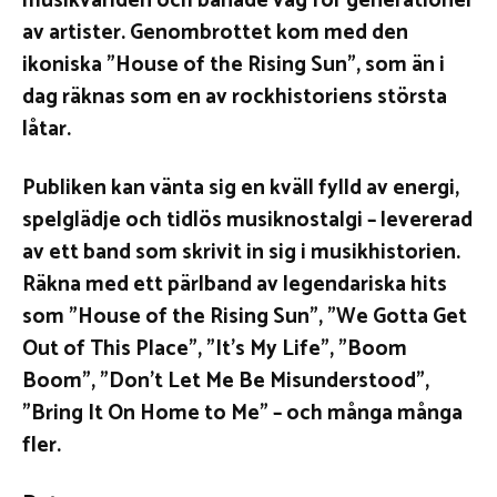
musikvärlden och banade väg för generationer
av artister. Genombrottet kom med den
ikoniska ”House of the Rising Sun”, som än i
dag räknas som en av rockhistoriens största
låtar.
Publiken kan vänta sig en kväll fylld av energi,
spelglädje och tidlös musiknostalgi – levererad
av ett band som skrivit in sig i musikhistorien.
Räkna med ett pärlband av legendariska hits
som ”House of the Rising Sun”, ”We Gotta Get
Out of This Place”, ”It’s My Life”, ”Boom
Boom”, ”Don’t Let Me Be Misunderstood”,
”Bring It On Home to Me” – och många många
fler.