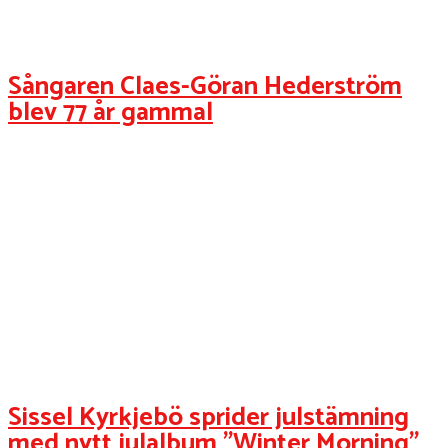
Musik
Sångaren Claes-Göran Hederström
blev 77 år gammal
Sissel Kyrkjebö sprider julstämning
med nytt julalbum ”Winter Morning”