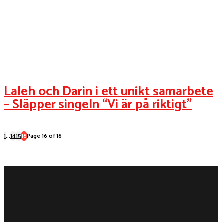
Laleh och Darin i ett unikt samarbete
– Släpper singeln “Vi är på riktigt”
1
...
14
15
16
Page 16 of 16
NÖJE