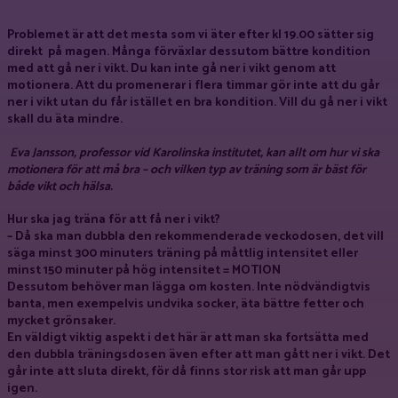
Problemet är att det mesta som vi äter efter kl 19.00 sätter sig
direkt på magen. Många förväxlar dessutom bättre kondition
med att gå ner i vikt. Du kan inte gå ner i vikt genom att
motionera. Att du promenerar i flera timmar gör inte att du går
ner i vikt utan du får istället en bra kondition. Vill du gå ner i vikt
skall du äta mindre.
Eva Jansson, professor vid Karolinska institutet, kan allt om hur vi ska
motionera för att må bra – och vilken typ av träning som är bäst för
både vikt och hälsa.
Hur ska jag träna för att få ner i vikt?
– Då ska man dubbla den rekommenderade veckodosen, det vill
säga minst 300 minuters träning på måttlig intensitet eller
minst 150 minuter på hög intensitet =
MOTION
Dessutom behöver man lägga om kosten. Inte nödvändigtvis
banta, men exempelvis undvika socker, äta bättre fetter och
mycket grönsaker.
En väldigt viktig aspekt i det här är att
man ska fortsätta med
den dubbla träningsdosen
även efter att man gått ner i vikt. Det
går inte att sluta direkt, för då finns stor risk att man går upp
igen.