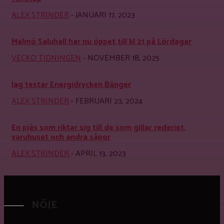
ALEX STRINDER
-
JANUARI 17, 2023
Malmö Saluhall har nu öppet till kl 21 på Lördagar
VECKO TIDNINGEN
-
NOVEMBER 18, 2025
Jag testar Energidrycken Bänger
ALEX STRINDER
-
FEBRUARI 23, 2024
En pjäs som riktar sig till de som gillar rederiet,
varuhuset och andra såpor
ALEX STRINDER
-
APRIL 13, 2023
NÖJE