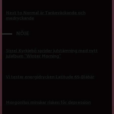
Next to Normal är Tankeväckande och
medryckande
NÖJE
Sissel Kyrkjebö sprider julstämning med nytt
julalbum ”Winter Morning”
Vi testar energidrycken Latitude 65-Blåbär
Morgonljus minskar risken för depression