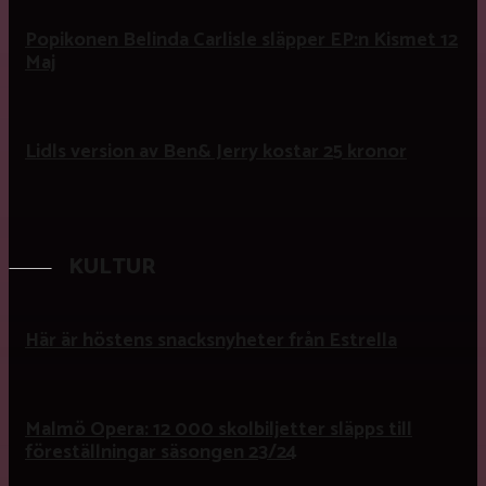
Popikonen Belinda Carlisle släpper EP:n Kismet 12
Maj
Lidls version av Ben& Jerry kostar 25 kronor
KULTUR
Här är höstens snacksnyheter från Estrella
Malmö Opera: 12 000 skolbiljetter släpps till
föreställningar säsongen 23/24