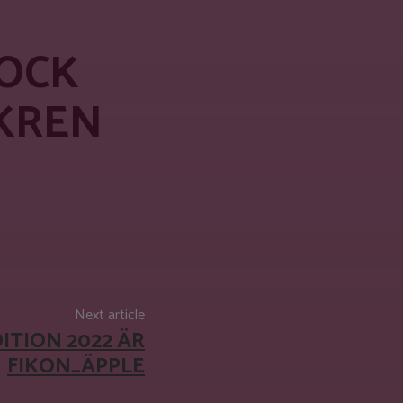
TOCK
CKREN
Next article
ITION 2022 ÄR
FIKON_ÄPPLE