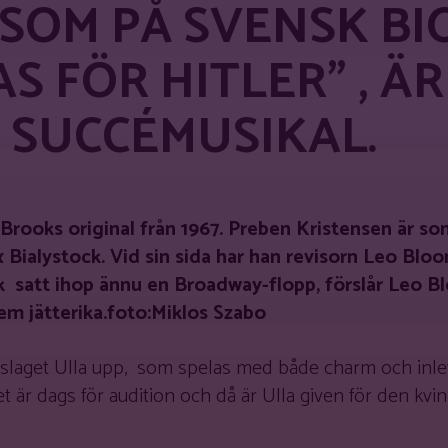
SOM PÅ SVENSK BI
S FÖR HITLER” , ÄR
 SUCCÉMUSIKAL.
 Brooks original från 1967. Preben Kristensen är so
Bialystock. Vid sin sida har han revisorn Leo Blo
ck satt ihop ännu en Broadway-flopp, förslår Leo B
m jätterika.
foto:Miklos Szabo
dslaget Ulla upp, som spelas med både charm och inle
t är dags för audition och då är Ulla given för den kvi