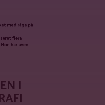
aket med råge på
serat flera
. Hon har även
EN I
RAFI