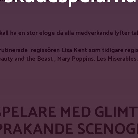
kall ha en stor eloge då alla medverkande lyfter t
rutinerade regissören Lisa Kent som tidigare regis
eauty and the Beast , Mary Poppins. Les Miserables
PELARE MED GLIMT
SPRAKANDE SCENOG