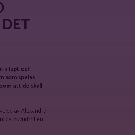
O
 DET
m klippt och
om som spelas
loom att de skall
velse av Alexandra
nnliga huvudrollen.