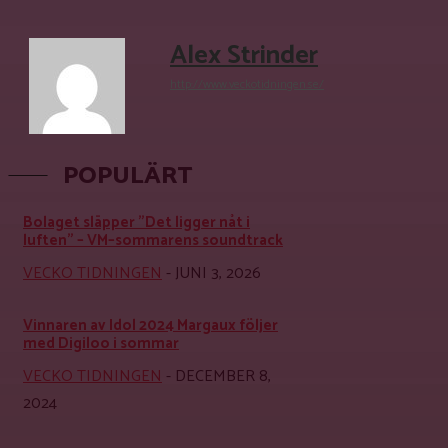
Alex Strinder
http://www.veckotidningen.se/
POPULÄRT
Bolaget släpper ”Det ligger nåt i
luften” – VM–sommarens soundtrack
VECKO TIDNINGEN
-
JUNI 3, 2026
Vinnaren av Idol 2024 Margaux följer
med Digiloo i sommar
VECKO TIDNINGEN
-
DECEMBER 8,
2024