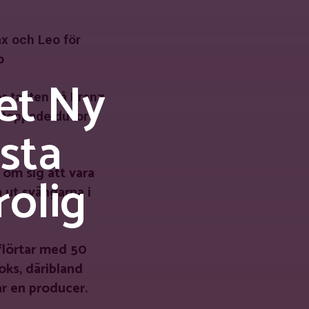
ax och Leo för
o
et Ny
er takten då Franz
pstoppade duvor
ästa
 om sig att vara
olig
 ut svängarna i
flörtar med 50
oks, däribland
ar en producer.