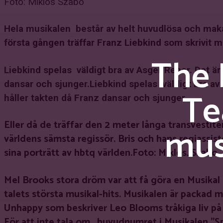
Foto: Miklos Szabo
Hela musikalen består av helt huvudlösa och makab
första gången träffar Franz Liebkind som skrivit mu
The 
Liebkind spelas väldigt bra av Asger Reher. Det ä
dansar och sjunger.Liebkind spelas väldigt bra a
Te
håller takten då Franz dansar och sjunger.
Eller då de träffar den 2 meter långa transvestit
mus
världens sämsta regissör. Bris och hans regiassi
sina porträtt av hbtq världen.
Foto: Miklos_Szabo
Mel Brooks stora dröm var att få göra en Musika
talets största musikal-hits. Musikalen är packad 
Unhappy som beskriver Leo Blooms tråkiga liv på 
För att inte tala om , huvudnumret i Musikalen ”Sp