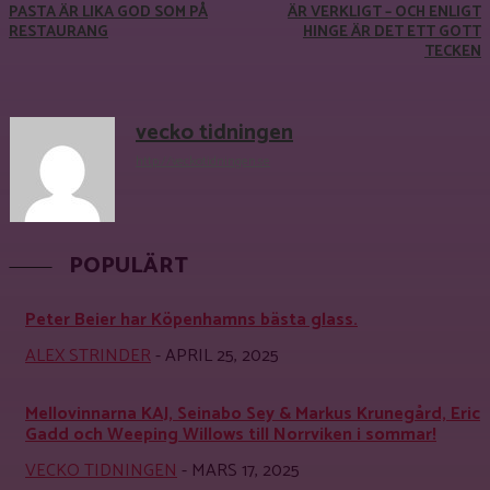
PASTA ÄR LIKA GOD SOM PÅ
ÄR VERKLIGT – OCH ENLIGT
RESTAURANG
HINGE ÄR DET ETT GOTT
TECKEN
vecko tidningen
http://veckotidningen.se
POPULÄRT
Peter Beier har Köpenhamns bästa glass.
ALEX STRINDER
-
APRIL 25, 2025
Mellovinnarna KAJ, Seinabo Sey & Markus Krunegård, Eric
Gadd och Weeping Willows till Norrviken i sommar!
VECKO TIDNINGEN
-
MARS 17, 2025