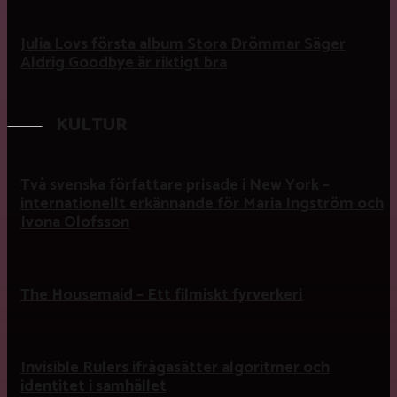
Julia Lovs första album Stora Drömmar Säger
Aldrig Goodbye är riktigt bra
KULTUR
Två svenska författare prisade i New York –
internationellt erkännande för Maria Ingström och
Ivona Olofsson
The Housemaid – Ett filmiskt fyrverkeri
Invisible Rulers ifrågasätter algoritmer och
identitet i samhället