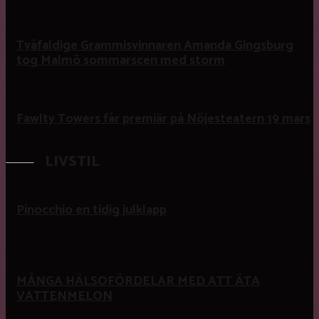
Tvåfaldige Grammisvinnaren Amanda Gingsburg
tog Malmö sommarscen med storm
Fawlty Towers får premiär på Nöjesteatern 19 mars
LIVSTIL
Pinocchio en tidig julklapp
MÅNGA HÄLSOFÖRDELAR MED ATT ÄTA
VATTENMELON