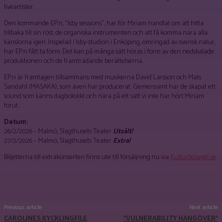
liveartister.
Den kommande EP:n, ”Isby sessions”, har för Miriam handlat om att hitta
tillbaka till sin röst, de organiska instrumenten och att få komma nära alla
känslorna igen. Inspelad i Isby-studion i Enköping, omringad av svensk natur,
har EP:n fått ta form. Det kan på många sätt höras i form av den nedskalade
produktionen och de framträdande berättelserna.
EP:n är framtagen tillsammans med musikerna David Larsson och Mats
Sandahl (MASAKA), som även har producerat. Gemensamt har de skapat ett
sound som känns dagbokslikt och nära på ett sätt vi inte har hört Miriam
förut.
Datum:
26/2/2026 – Malmö, Slagthusets Teater
Utsålt!
27/2/2026 – Malmö, Slagthusets Teater
Extra!
Biljetterna till extrakonserten finns ute till försäljning nu via
Kulturbolaget.se
.
Facebook
X
Pinterest
WhatsApp
Previous article
Next article
CAROLINES KYCKLINGFILE
”VULNERABILITY HANGOVER”