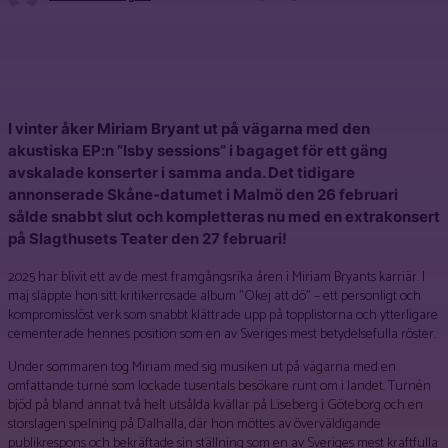
Facebook
X
Pinterest
WhatsApp
I vinter åker Miriam Bryant ut på vägarna med den
akustiska EP:n ”Isby sessions” i bagaget för ett gäng
avskalade konserter i samma anda. Det tidigare
annonserade Skåne-datumet i Malmö den 26 februari
sålde snabbt slut och kompletteras nu med en extrakonsert
på Slagthusets Teater den 27 februari!
2025 har blivit ett av de mest framgångsrika åren i Miriam Bryants karriär. I
maj släppte hon sitt kritikerrosade album ”Okej att dö” – ett personligt och
kompromisslöst verk som snabbt klättrade upp på topplistorna och ytterligare
cementerade hennes position som en av Sveriges mest betydelsefulla röster.
Under sommaren tog Miriam med sig musiken ut på vägarna med en
omfattande turné som lockade tusentals besökare runt om i landet. Turnén
bjöd på bland annat två helt utsålda kvällar på Liseberg i Göteborg och en
storslagen spelning på Dalhalla, där hon möttes av överväldigande
publikrespons och bekräftade sin ställning som en av Sveriges mest kraftfulla