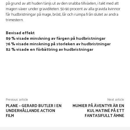
på grund av att huden tänjs ut av den snabba tillväxten, i takt med att
magen växer under graviditeten. 50-90 procent av alla gravida kvinnor
får hudbristningar på mage, bröst, lår och rumpa från slutet av andra
trimestern.
Bevisad effekt
89 % visade minskning av färgen på hudbristningar
76 % visade minskning på storleken av hudbristningar
82 % visade en förbättring av hudbristningar
Facebook
X
Pinterest
WhatsApp
Previous article
Next article
PLANE – GERARD BUTLER I EN
MUMIER PÅ ÄVENTYR ÄR EN
UNDERHÅLLANDE ACTION
KUL MATINÉ PÅ ETT
FILM
FANTASIFULLT ÄMNE