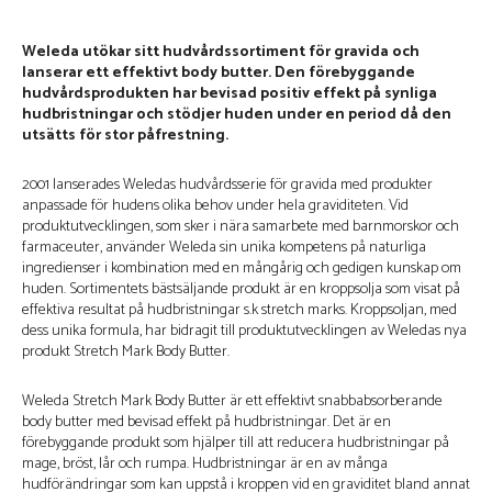
Weleda utökar sitt hudvårdssortiment för gravida och
lanserar ett effektivt body butter. Den förebyggande
hudvårdsprodukten har bevisad positiv effekt på synliga
hudbristningar och stödjer huden under en period då den
utsätts för stor påfrestning.
2001 lanserades Weledas hudvårdsserie för gravida med produkter
anpassade för hudens olika behov under hela graviditeten. Vid
produktutvecklingen, som sker i nära samarbete med barnmorskor och
farmaceuter, använder Weleda sin unika kompetens på naturliga
ingredienser i kombination med en mångårig och gedigen kunskap om
huden. Sortimentets bästsäljande produkt är en kroppsolja som visat på
effektiva resultat på hudbristningar s.k stretch marks. Kroppsoljan, med
dess unika formula, har bidragit till produktutvecklingen av Weledas nya
produkt Stretch Mark Body Butter.
Weleda Stretch Mark Body Butter är ett effektivt snabbabsorberande
body butter med bevisad effekt på hudbristningar. Det är en
förebyggande produkt som hjälper till att reducera hudbristningar på
mage, bröst, lår och rumpa. Hudbristningar är en av många
hudförändringar som kan uppstå i kroppen vid en graviditet bland annat