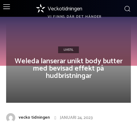
Veckotidningen
VI FINNS DÄR DET HÄNDER
LIVSTIL
Weleda lanserar unikt body butter
med bevisad effekt på
hudbristningar
vecko tidningen
JANUARI 24, 2023
Facebook
X
Pinterest
WhatsApp