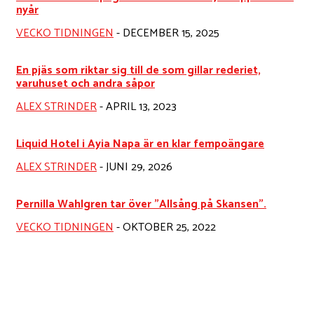
nyår
VECKO TIDNINGEN
-
DECEMBER 15, 2025
En pjäs som riktar sig till de som gillar rederiet,
varuhuset och andra såpor
ALEX STRINDER
-
APRIL 13, 2023
Liquid Hotel i Ayia Napa är en klar fempoängare
ALEX STRINDER
-
JUNI 29, 2026
Pernilla Wahlgren tar över ”Allsång på Skansen”.
VECKO TIDNINGEN
-
OKTOBER 25, 2022