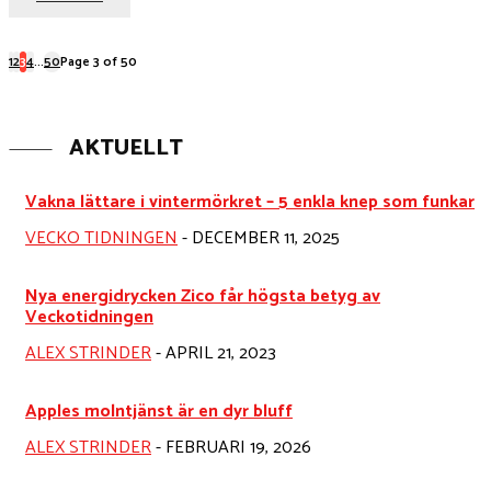
1
2
3
4
...
50
Page 3 of 50
AKTUELLT
Vakna lättare i vintermörkret – 5 enkla knep som funkar
VECKO TIDNINGEN
-
DECEMBER 11, 2025
Nya energidrycken Zico får högsta betyg av
Veckotidningen
ALEX STRINDER
-
APRIL 21, 2023
Apples molntjänst är en dyr bluff
ALEX STRINDER
-
FEBRUARI 19, 2026