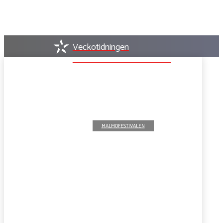
Veckotidningen
VI FINNS DÄR DET HÄNDER
MALMOFESTIVALEN
Maten på Malmöfestivalen
2026 – från robotbarista till
smaker från hela världen
VECKO TIDNINGEN
-
JULI 26, 2026