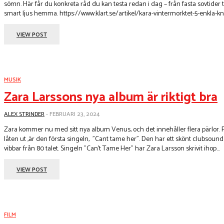
sömn. Här får du konkreta råd du kan testa redan i dag – från fasta sovtider till
smart ljus hemma. https://www.klart.se/artikel/kara-vintermorktet-5-enkla-k
VIEW POST
MUSIK
Zara Larssons nya album är riktigt bra
ALEX STRINDER
-
FEBRUARI 23, 2024
Zara kommer nu med sitt nya album Venus, och det innehåller flera pärlor. 
låten ut ,är den första singeln, "Cant tame her". Den har ett skönt clubsou
vibbar från 80 talet. Singeln ”Can’t Tame Her” har Zara Larsson skrivit ihop...
VIEW POST
FILM