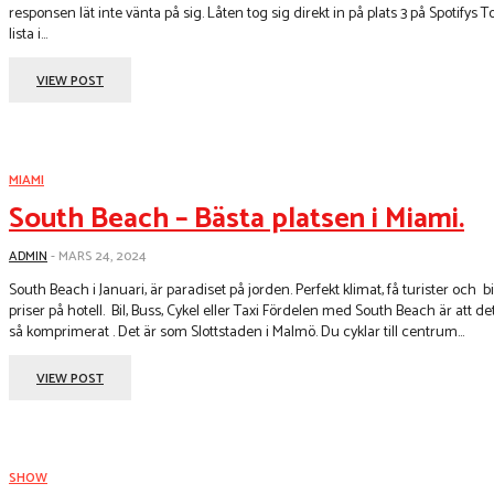
responsen lät inte vänta på sig. Låten tog sig direkt in på plats 3 på Spotifys T
lista i...
VIEW POST
MIAMI
South Beach – Bästa platsen i Miami.
ADMIN
-
MARS 24, 2024
South Beach i Januari, är paradiset på jorden. Perfekt klimat, få turister och bi
priser på hotell. Bil, Buss, Cykel eller Taxi Fördelen med South Beach är att det är
så komprimerat . Det är som Slottstaden i Malmö. Du cyklar till centrum...
VIEW POST
SHOW