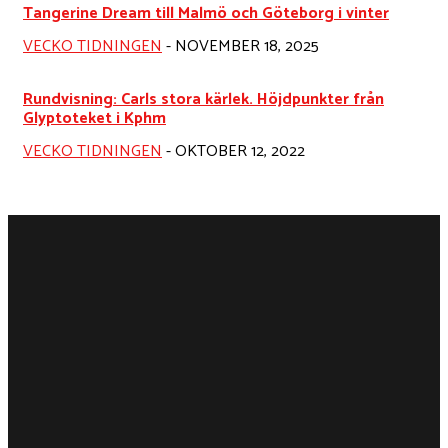
Tangerine Dream till Malmö och Göteborg i vinter
VECKO TIDNINGEN
-
NOVEMBER 18, 2025
Rundvisning: Carls stora kärlek. Höjdpunkter från
Glyptoteket i Kphm
VECKO TIDNINGEN
-
OKTOBER 12, 2022
NÖJE
Biljettsläpp – Moto Boy hyllar Lana Del Ray
Känsla av sommargata året runt