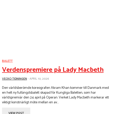
BALETT
Verdenspremiere på Lady Macbeth
VECKO TIDNINGEN
-
APRIL 10, 2026
Den världsberömde koreografen Akram Khan kommer till Danmark med
en helt ny fullängdsbalett skapad för Kungliga Baletten, som har
världspremiär den 24 april på Operan. Verket Lady Macbeth markerar ett
viktigt konstnärligt möte mellan en av...
VIEW POST