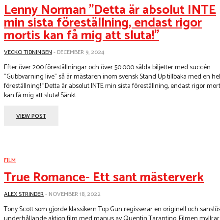
Lenny Norman ”Detta är absolut INTE
min sista föreställning, endast rigor
mortis kan få mig att sluta!”
VECKO TIDNINGEN
-
DECEMBER 9, 2024
Efter över 200 föreställningar och över 50.000 sålda biljetter med succén
"Gubbvarning live" så är mästaren inom svensk Stand Up tillbaka med en hel
föreställning! "Detta är absolut INTE min sista föreställning, endast rigor mort
kan få mig att sluta! Sänkt...
VIEW POST
FILM
True Romance- Ett sant mästerverk
ALEX STRINDER
-
NOVEMBER 18, 2022
Tony Scott som gjorde klassikern Top Gun regisserar en originell och sanslö
underhållande aktion film med manus av Quentin Tarantino. Filmen myllrar