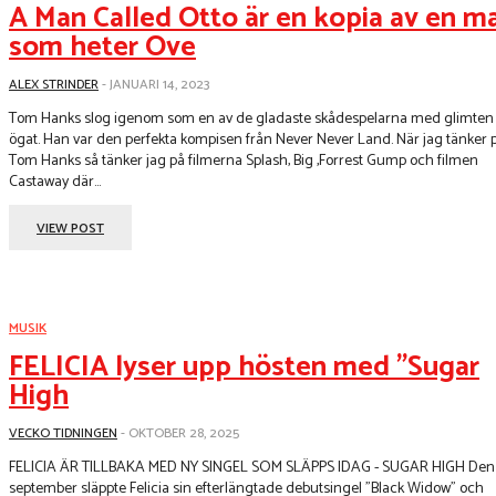
A Man Called Otto är en kopia av en m
som heter Ove
ALEX STRINDER
-
JANUARI 14, 2023
Tom Hanks slog igenom som en av de gladaste skådespelarna med glimten 
ögat. Han var den perfekta kompisen från Never Never Land. När jag tänker 
Tom Hanks så tänker jag på filmerna Splash, Big ,Forrest Gump och filmen
Castaway där...
VIEW POST
MUSIK
FELICIA lyser upp hösten med ”Sugar
High
VECKO TIDNINGEN
-
OKTOBER 28, 2025
FELICIA ÄR TILLBAKA MED NY SINGEL SOM SLÄPPS IDAG - SUGAR HIGH Den 19
september släppte Felicia sin efterlängtade debutsingel "Black Widow" och