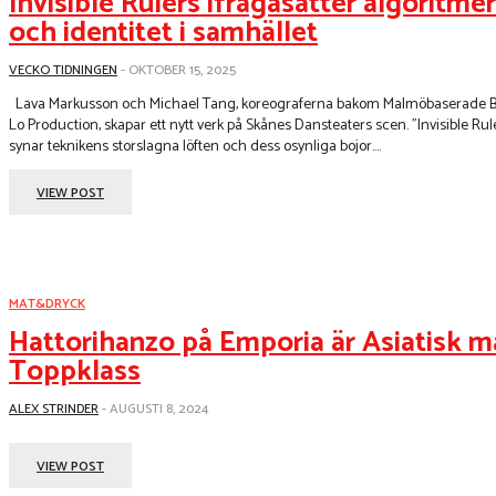
Invisible Rulers ifrågasätter algoritmer
och identitet i samhället
VECKO TIDNINGEN
-
OKTOBER 15, 2025
Lava Markusson och Michael Tang, koreograferna bakom Malmöbaserade B
Lo Production, skapar ett nytt verk på Skånes Dansteaters scen. "Invisible Rul
synar teknikens storslagna löften och dess osynliga bojor....
VIEW POST
MAT&DRYCK
Hattorihanzo på Emporia är Asiatisk ma
Toppklass
ALEX STRINDER
-
AUGUSTI 8, 2024
VIEW POST