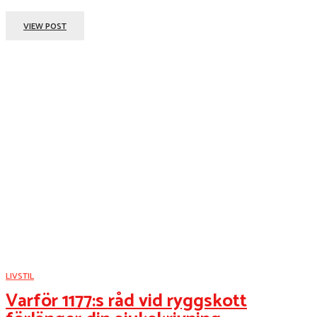
VIEW POST
LIVSTIL
Varför 1177:s råd vid ryggskott