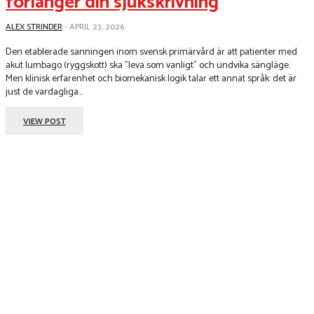
förlänger din sjukskrivning
ALEX STRINDER
-
APRIL 23, 2026
Den etablerade sanningen inom svensk primärvård är att patienter med
akut lumbago (ryggskott) ska ”leva som vanligt” och undvika sängläge.
Men klinisk erfarenhet och biomekanisk logik talar ett annat språk: det är
just de vardagliga...
VIEW POST