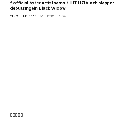
f.official byter artistnamn till FELICIA och släpper
debutsingeln Black Widow
VECKO TIDNINGEN
-
SEPTEMBER 17, 2025
NÖJE
Darin till Malmö och Jönköping med sin
akustiska konserthusturné
Kladdkakans dag 7 november
Kanske sista gången vi fick se ett av världens
bästa band -Toto