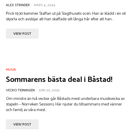
ALEX STRINDER
-
MARS 4, 2024
Prick 19.30 kommer Staffan ut på Slagthusets scen. Han är klädd i en vit
skjorta och avslöjar att han skaffade sitt långa hår efter att han...
VIEW POST
MUSIK
Sommarens bästa deal i Båstad!
VECKO TIDNINGEN
-
JUNI 30, 2025
Om mindre än två veckor går Båstads mest underbara musikvecka av
stapeln – Norrviken Sessions. Här njuter du tillsammans med vänner
och familj av våra mest...
VIEW POST