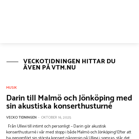
VECKOTIDNINGEN HITTAR DU
ÄVEN PÅ VTM.NU
MUSIK
Darin till Malmö och Jönköping med
sin akustiska konserthusturné
VECKO TIDNINGEN
-
OKTOBER 16, 2025
Från Ullevi till intimt och personligt – Darin gör akustisk
konserthusturné i vår med stopp i både Malmö och Jönköping! Efter att
ha genomfört sin största konsert någonsin på Ullevi i somras, står det