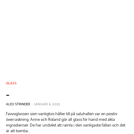
GLASS
_
ALEX STRINDER
-
JANUARI 6, 2023
Favvoglassen som vanligtvis håller till på saluhallen var en positiv
överraskning. Anne och Roland gör all glass för hand med äkta
ingredienser. De har undvikit att ramla i den vanligaste fällan och det
är att bomba...