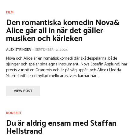
FILM
Den romantiska komedin Nova&
Alice går all in när det gäller
musiken och kärleken
ALEX STRINDER
-
SEPTEMBER 12, 2024
Nova och Alice är en romatisk komedi där skådespelarna både
sjunger och spelar sina egna instrument. Nova (Josefin Asplund) har
precis vunnit en Grammis och är på väg uppåt och Alice ( Hedda
Stiernstedt) är en hyllad mello artist vars karriär har...
VIEW POST
KONSERT
Du är aldrig ensam med Staffan
Hellstrand