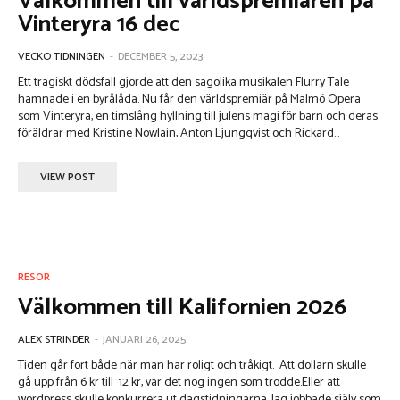
Välkommen till världspremiären på
Vinteryra 16 dec
VECKO TIDNINGEN
-
DECEMBER 5, 2023
Ett tragiskt dödsfall gjorde att den sagolika musikalen Flurry Tale
hamnade i en byrålåda. Nu får den världspremiär på Malmö Opera
som Vinteryra, en timslång hyllning till julens magi för barn och deras
föräldrar med Kristine Nowlain, Anton Ljungqvist och Rickard...
VIEW POST
RESOR
Välkommen till Kalifornien 2026
ALEX STRINDER
-
JANUARI 26, 2025
Tiden går fort både när man har roligt och tråkigt. Att dollarn skulle
gå upp från 6 kr till 12 kr, var det nog ingen som trodde.Eller att
wordpress skulle konkurrera ut dagstidningarna. Jag jobbade själv som