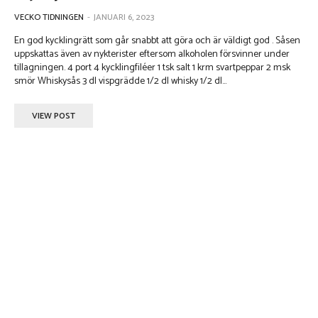
VECKO TIDNINGEN
-
JANUARI 6, 2023
En god kycklingrätt som går snabbt att göra och är väldigt god . Såsen
uppskattas även av nykterister eftersom alkoholen försvinner under
tillagningen. 4 port 4 kycklingfiléer 1 tsk salt 1 krm svartpeppar 2 msk
smör Whiskysås 3 dl vispgrädde 1/2 dl whisky 1/2 dl...
VIEW POST